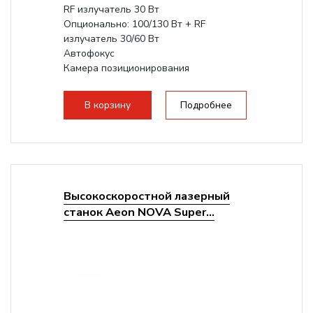
RF излучатель 30 Вт
Опционально: 100/130 Вт + RF
излучатель 30/60 Вт
Автофокус
Камера позиционирования
Встроенный чиллер CW5200
Максимальная скорость гравировки:
В корзину
Подробнее
2000 мм/с...
Высокоскоростной лазерный
станок Aeon NOVA Super...