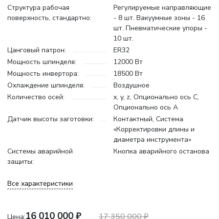
Структура рабочая
Регулируемые направляющие
поверхность, стандартно:
- 8 шт. Вакуумные зоны - 16
шт. Пневматические упоры -
10 шт.
Цанговый патрон:
ER32
Мощность шпинделя:
12000 Вт
Мощность инвертора:
18500 Вт
Охлаждение шпинделя:
Воздушное
Количество осей:
x, y, z, Опционально ось С,
Опционально ось А
Датчик высоты заготовки:
Контактный, Система
«Корректировки длины и
диаметра инструмента»
Системы аварийной
Кнопка аварийного останова
защиты:
Все характеристики
16 010 000
₽
17 350 000
₽
Цена: