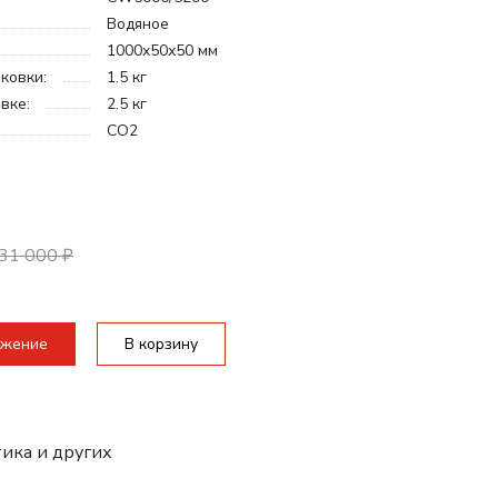
Водяное
1000х50х50 мм
ковки:
1.5 кг
вке:
2.5 кг
СО2
31 000
₽
ожение
В корзину
тика и других