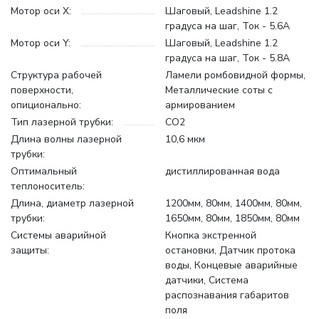
Мотор оси X:
Шаговый, Leadshine 1.2
градуса на шаг, Ток - 5.6А
Мотор оси Y:
Шаговый, Leadshine 1.2
градуса на шаг, Ток - 5.8А
Структура рабочей
Ламели ромбовидной формы,
поверхности,
Металлические соты с
опиционально:
армированием
Тип лазерной трубки:
CO2
Длина волны лазерной
10,6 мкм
трубки:
Оптимальный
дистиллированная вода
теплоноситель:
Длина, диаметр лазерной
1200мм, 80мм, 1400мм, 80мм,
трубки:
1650мм, 80мм, 1850мм, 80мм
Системы аварийной
Кнопка экстренной
защиты:
остановки, Датчик протока
воды, Концевые аварийные
датчики, Система
распознавания габаритов
поля