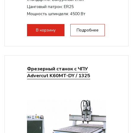
Цанговый патрон:
ER25
Мощность шпинделя:
4500 Вт
Мощность шпинделя,max:
9000 Вт
Мощность инвертора:
10500 Вт
В корзину
Подробнее
Фрезерный станок с ЧПУ
Advercut K60MT-DY / 1325