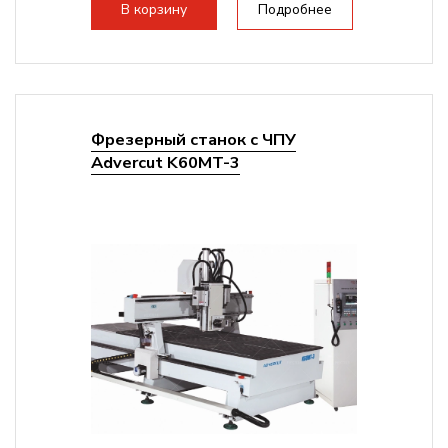
стандартно:
Вакуумный стол
В корзину
Подробнее
Цанговый патрон:
ER32
Мощность шпинделя:
6000 Вт
Фрезерный станок с ЧПУ
Advercut K60MT-3