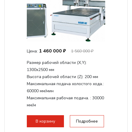
1 460 000 ₽
Цена:
1 560 000 ₽
Размер рабочей области (Х,Y):
1300x2500 мм
Высота рабочей области (Z):
200 мм
Максимальная подача холостого хода.:
60000 мм/мин
Максимальная рабочая подача. :
30000
мм/м
Структура рабочая поверхность,
стандартно:
Вакуумный стол
В корзину
Подробнее
Цанговый патрон:
ER32