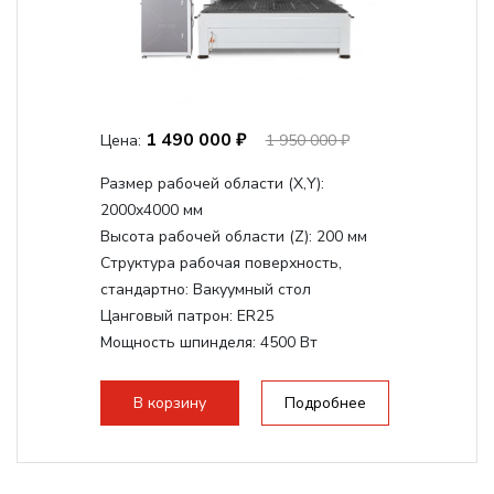
1 490 000 ₽
Цена:
1 950 000 ₽
Размер рабочей области (Х,Y):
2000x4000 мм
Высота рабочей области (Z):
200 мм
Структура рабочая поверхность,
стандартно:
Вакуумный стол
Цанговый патрон:
ER25
Мощность шпинделя:
4500 Вт
Мощность шпинделя,max:
9000 Вт
Мощность инвертора:
10500 Вт
В корзину
Подробнее