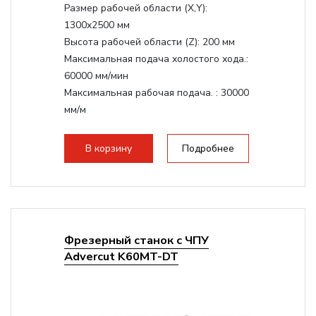
Размер рабочей области (Х,Y):
1300x2500 мм
Высота рабочей области (Z):
200 мм
Максимальная подача холостого хода.:
60000 мм/мин
Максимальная рабочая подача. :
30000
мм/м
Структура рабочая поверхность,
стандартно:
Вакуумный стол
В корзину
Подробнее
Цанговый патрон:
ER32
Мощность шпинделя:
6000 Вт
Фрезерный станок с ЧПУ
Advercut K60MT-DT