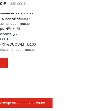
0 ₽
330 000 ₽
мещение по оси Y за
я рабочей области,
ие направляющие,
ры NEMA 23.
мплектации:
800 Вт
р XINGDUOWEI HD100
еские направляющие
стол по оси Y
у
коммерческое предложение