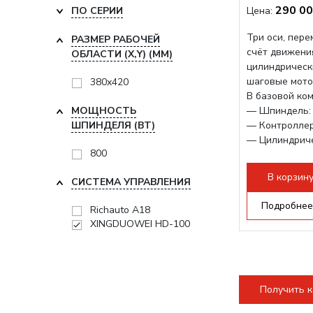
290 00
ПО СЕРИИ
Цена:
Три оси, пере
РАЗМЕР РАБОЧЕЙ
счёт движени
ОБЛАСТИ (Х,Y) (ММ)
цилиндрическ
шаговые мото
380x420
В базовой ко
МОЩНОСТЬ
— Шпиндель: 
ШПИНДЕЛЯ (ВТ)
— Контролле
— Цилиндрич
800
— Подвижный 
В корзин
СИСТЕМА УПРАВЛЕНИЯ
Подробнее
Richauto A18
XINGDUOWEI HD-100
Получить 