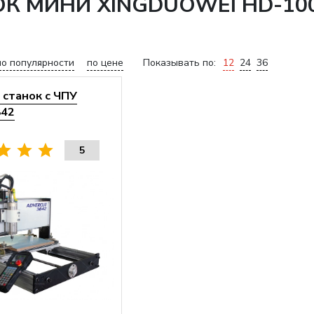
К МИНИ XINGDUOWEI HD-10
по популярности
по цене
Показывать по:
12
24
36
станок с ЧПУ
842
5