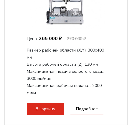
265 000 ₽
Цена:
270 000 ₽
Размер рабочей области (Х,Y):
300x400
мм
Высота рабочей области (Z):
130 мм
Максимальная подача холостого хода.:
3000 мм/мин
Максимальная рабочая подача. :
2000
мм/м
Структура рабочая поверхность,
стандартно:
Т-слот
В корзину
Подробнее
Цанговый патрон:
ER11
Мощность шпинделя:
1500 Вт