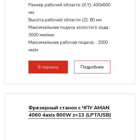
Размер рабочей области (Х,Y):
400x600
мм
Высота рабочей области (Z):
80 мм
Максимальная подача холостого хода.:
3000 мм/мин
Максимальная рабочая подача. :
2000
мм/м
Структура рабочая поверхность,
стандартно:
Т-слот
В корзину
Подробнее
Цанговый патрон:
ER11
Мощность шпинделя:
800 Вт
Фрезерный станок с ЧПУ AMAN
4060 4axis 800W z=13 (LPT/USB)