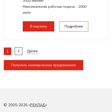
3000 мм/мин
Максимальная рабочая подача. :
2000
мм/м
Структура рабочая поверхность,
стандартно:
Т-слот
В корзину
Подробнее
Цанговый патрон:
ER20
Мощность шпинделя:
2200 Вт
1
2
Далее
Получить коммерческое предложение
© 2005-2026 «
РЕКЛАБ
»