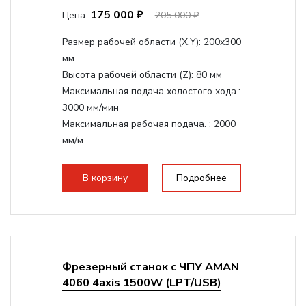
175 000 ₽
Цена:
205 000 ₽
Размер рабочей области (Х,Y):
200x300
мм
Высота рабочей области (Z):
80 мм
Максимальная подача холостого хода.:
3000 мм/мин
Максимальная рабочая подача. :
2000
мм/м
Структура рабочая поверхность,
стандартно:
Т-слот
В корзину
Подробнее
Цанговый патрон:
ER11
Мощность шпинделя:
1500 Вт
Фрезерный станок с ЧПУ AMAN
4060 4axis 1500W (LPT/USB)