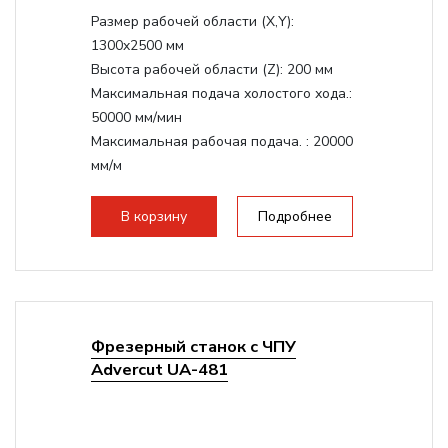
Размер рабочей области (Х,Y):
1300x2500 мм
Высота рабочей области (Z):
200 мм
Максимальная подача холостого хода.:
50000 мм/мин
Максимальная рабочая подача. :
20000
мм/м
Структура рабочая поверхность,
стандартно:
Вакуумный стол
В корзину
Подробнее
Цанговый патрон:
ER32
Мощность шпинделя:
9000 Вт
Фрезерный станок с ЧПУ
Advercut UA-481