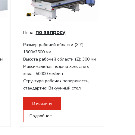
по запросу
Цена:
Размер рабочей области (Х,Y):
1300x2500 мм
мм
Высота рабочей области (Z):
300 мм
Максимальная подача холостого
хода.:
50000 мм/мин
Структура рабочая поверхность,
стандартно:
Вакуумный стол
Мощность шпинделя:
9000 Вт
Мощность инвертора:
10500 Вт
В корзину
Охлаждение шпинделя:
Воздушное
Подробнее