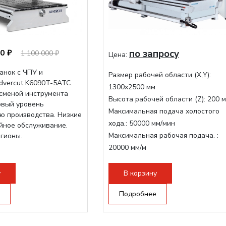
0 ₽
по запросу
1 100 000 ₽
Цена:
анок с ЧПУ и
Размер рабочей области (Х,Y):
dvercut K6090T-5ATC.
1300x2500 мм
осменой инструмента
Высота рабочей области (Z):
200 
овый уровень
Максимальная подача холостого
ю производства. Низкие
хода.:
50000 мм/мин
ийное обслуживание.
Максимальная рабочая подача. :
егионы.
20000 мм/м
Структура рабочая поверхность,
стандартно:
Вакуумный стол
у
В корзину
Цанговый патрон:
ER32
Подробнее
Мощность шпинделя:
9000 Вт