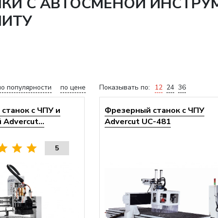
НКИ С АВТОСМЕНОЙ ИНСТРУ
НИТУ
по популярности
по цене
Показывать по:
12
24
36
станок с ЧПУ и
Фрезерный станок с ЧПУ
Advercut...
Advercut UС-481
5