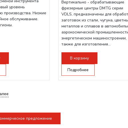
осменой инструмента
Вертикально - обрабатывающие
овый уровень
фрезерные центры DMTG серии
ю производства. Низкие
VDLS, предназначены для обрабо
ийное обслуживание.
заготовок из стали, чугуна, цветн
егионы.
металлов и сплавов в автомобиль
аэрокосмической промышленности
энергетическом машиностроении, 
также для изготовления...
у
В корзину
Подробнее
алее
коммерческое предложение