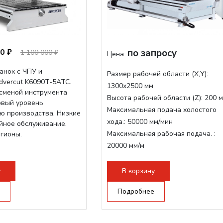
0 ₽
по запросу
1 100 000 ₽
Цена:
анок с ЧПУ и
Размер рабочей области (Х,Y):
dvercut K6090T-5ATC.
1300x2500 мм
осменой инструмента
Высота рабочей области (Z):
200 
овый уровень
Максимальная подача холостого
ю производства. Низкие
хода.:
50000 мм/мин
ийное обслуживание.
Максимальная рабочая подача. :
егионы.
20000 мм/м
Структура рабочая поверхность,
стандартно:
Вакуумный стол
у
В корзину
Цанговый патрон:
ER32
Подробнее
Мощность шпинделя:
9000 Вт