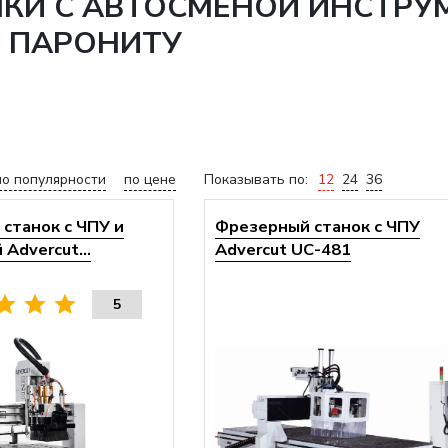
НКИ С АВТОСМЕНОЙ ИНСТРУ
О ПАРОНИТУ
по популярности
по цене
Показывать по:
12
24
36
станок с ЧПУ и
Фрезерный станок с ЧПУ
Advercut...
Advercut UС-481
5