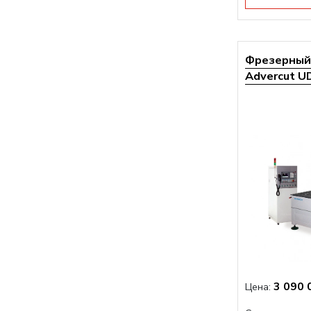
Фрезерный 
Advercut UD
3 090 
Цена: