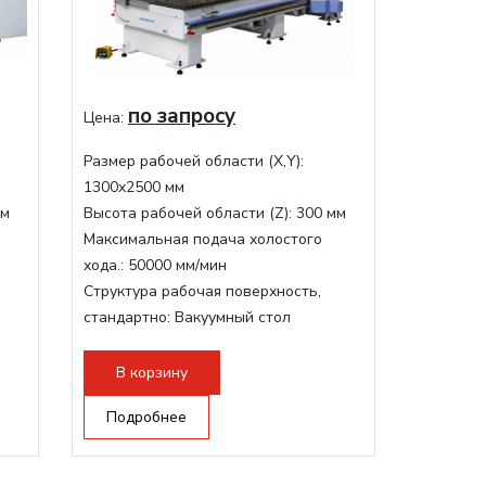
по запросу
Цена:
Размер рабочей области (Х,Y):
1300x2500 мм
мм
Высота рабочей области (Z):
300 мм
Максимальная подача холостого
хода.:
50000 мм/мин
Структура рабочая поверхность,
стандартно:
Вакуумный стол
Мощность шпинделя:
9000 Вт
Мощность инвертора:
10500 Вт
В корзину
Охлаждение шпинделя:
Воздушное
Подробнее