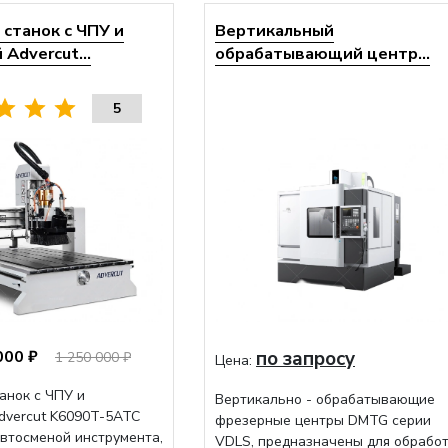
станок с ЧПУ и
Вертикальный
Advercut...
обрабатывающий центр...
5
000 ₽
по запросу
1 250 000 ₽
Цена:
анок с ЧПУ и
Вертикально - обрабатывающие
dvercut K6090T-5ATC
фрезерные центры DMTG серии
автосменой инструмента,
VDLS, предназначены для обрабо