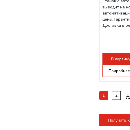
Станок с авт
выводит на н
автоматизаци
цены. Гарант
Доставка в р
В корзин
Подробнее
1
2
Д
Получить 