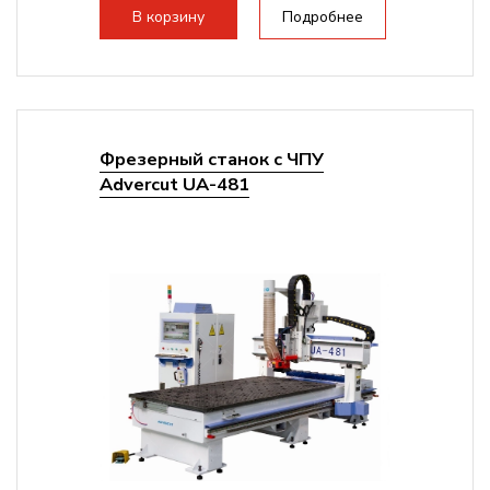
стандартно:
Вакуумный стол
В корзину
Подробнее
Цанговый патрон:
ER32
Мощность шпинделя:
9000 Вт
Фрезерный станок с ЧПУ
Advercut UA-481