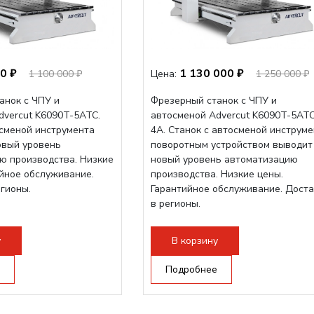
0 ₽
1 130 000 ₽
1 100 000 ₽
Цена:
1 250 000 ₽
анок с ЧПУ и
Фрезерный станок с ЧПУ и
dvercut K6090T-5ATC.
автосменой Advercut K6090T-5AT
осменой инструмента
4A. Станок с автосменой инструме
овый уровень
поворотным устройством выводит
ю производства. Низкие
новый уровень автоматизацию
ийное обслуживание.
производства. Низкие цены.
егионы.
Гарантийное обслуживание. Дост
в регионы.
у
В корзину
Подробнее