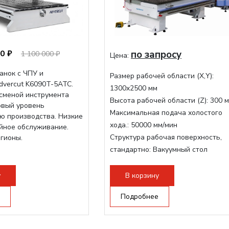
0 ₽
по запросу
1 100 000 ₽
Цена:
анок с ЧПУ и
Размер рабочей области (Х,Y):
dvercut K6090T-5ATC.
1300x2500 мм
осменой инструмента
Высота рабочей области (Z):
300 
овый уровень
Максимальная подача холостого
ю производства. Низкие
хода.:
50000 мм/мин
ийное обслуживание.
Структура рабочая поверхность,
егионы.
стандартно:
Вакуумный стол
Мощность шпинделя:
9000 Вт
Мощность инвертора:
10500 Вт
у
В корзину
Охлаждение шпинделя:
Воздушно
Подробнее