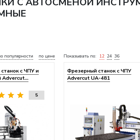
НКИ С АВТОСМЕНОЙ ИНСТРУ
АМНЫЕ
по популярности
по цене
Показывать по:
12
24
36
станок с ЧПУ и
Фрезерный станок с ЧПУ
Advercut...
Advercut UA-481
5