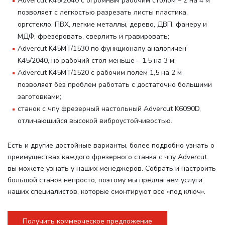
Advercut K45/2040 с огромным рабочим столом – 2 на 4 м
позволяет с легкостью разрезать листы пластика,
оргстекло, ПВХ, легкие металлы, дерево, ДВП, фанеру и
МДФ, фрезеровать, сверлить и гравировать;
Advercut K45MT/1530 по функционалу аналогичен
K45/2040, но рабочий стол меньше – 1,5 на 3 м;
Advercut K45MT/1520 с рабочим полем 1,5 на 2 м
позволяет без проблем работать с достаточно большими
заготовками;
станок с чпу фрезерный настольный Advercut K6090D,
отличающийся высокой виброустойчивостью.
Есть и другие достойные варианты, более подробно узнать о
преимуществах каждого фрезерного станка с чпу Advercut
вы можете узнать у наших менеджеров. Собрать и настроить
большой станок непросто, поэтому мы предлагаем услуги
наших специалистов, которые смонтируют все «под ключ».
Получить коммерческое предложение