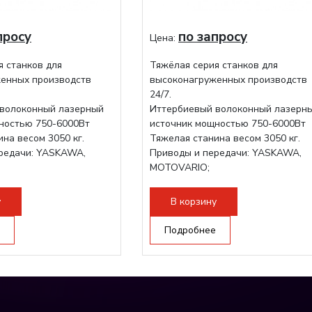
просу
по запросу
Цена:
я станков для
Тяжёлая серия станков для
енных производств
высоконагруженных производств
24/7.
волоконный лазерный
Иттербиевый волоконный лазерн
ностью 750-6000Вт
источник мощностью 750-6000Вт
на весом 3050 кг.
Тяжелая станина весом 3050 кг.
редачи: YASKAWA,
Приводы и передачи: YASKAWA,
MOTOVARIO;
ова RAYTOOLS/WSX;
Режущая голова RAYTOOLS/WSX;
у
В корзину
Подробнее