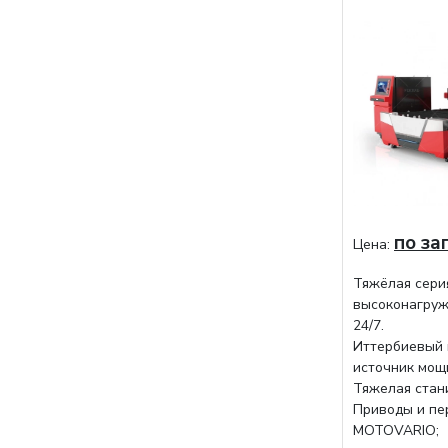
по за
Цена:
Тяжёлая сери
высоконагруж
24/7.
Иттербиевый 
источник мощ
Тяжелая стани
Приводы и пе
MOTOVARIO;