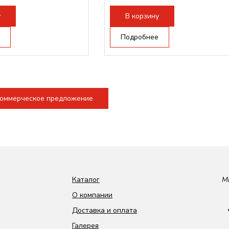
ова RAYTOOLS/WSX;
Режущая голова RAYTOOLS/WSX;
у
В корзину
Подробнее
коммерческое предложение
Каталог
М
О компании
Доставка и оплата
Галерея