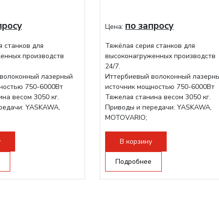
просу
по запросу
Цена:
я станков для
Тяжёлая серия станков для
енных производств
высоконагруженных производств
24/7.
волоконный лазерный
Иттербиевый волоконный лазерн
ностью 750-6000Вт
источник мощностью 750-6000Вт
на весом 3050 кг.
Тяжелая станина весом 3050 кг.
редачи: YASKAWA,
Приводы и передачи: YASKAWA,
MOTOVARIO;
ова RAYTOOLS/WSX;
Режущая голова RAYTOOLS/WSX;
у
В корзину
Подробнее