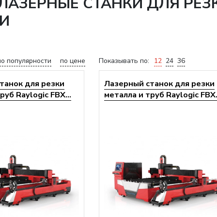
АЗЕРНЫЕ СТАНКИ ДЛЯ РЕЗК
И
по популярности
по цене
Показывать по:
12
24
36
танок для резки
Лазерный станок для резки
руб Raylogic FBX...
металла и труб Raylogic FBX.