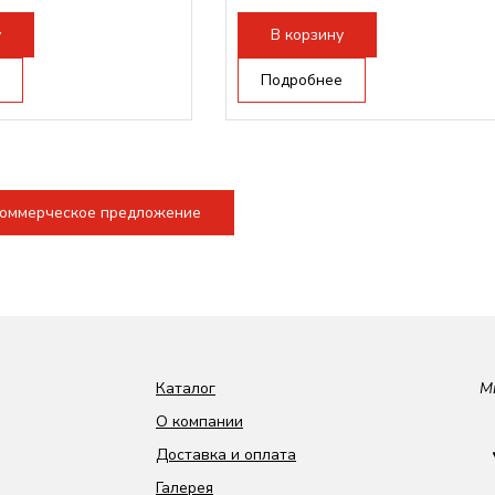
ова RAYTOOLS/WSX;
Режущая голова RAYTOOLS/WSX;
у
В корзину
Подробнее
коммерческое предложение
Каталог
М
О компании
Доставка и оплата
Галерея