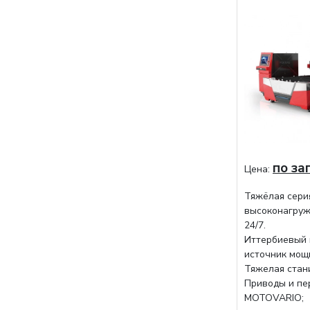
по за
Цена:
Тяжёлая сери
высоконагруж
24/7.
Иттербиевый 
источник мощ
Тяжелая стани
Приводы и пе
MOTOVARIO;