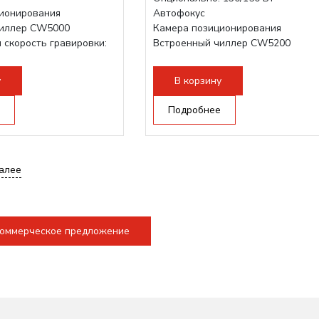
ионирования
Автофокус
чиллер CW5000
Камера позиционирования
 скорость гравировки:
Встроенный чиллер CW5200
Максимальная скорость гравировк
 - шаговый привод:
1200 мм/с
у
В корзину
Подъем стола - шаговый привод:
140мм,...
Подробнее
алее
коммерческое предложение