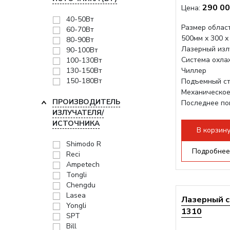
290 00
Цена:
40-50Вт
Размер област
60-70Вт
500мм х 300 х
80-90Вт
Лазерный изл
90-100Вт
Система охла
100-130Вт
130-150Вт
Чиллер
150-180Вт
Подъемный ст
Механическое
ПРОИЗВОДИТЕЛЬ
Последнее по
ИЗЛУЧАТЕЛЯ/
плат Ruida
ИСТОЧНИКА
Разборная конс
В корзин
Shimodo R
Подробнее
Reci
Ampetech
Tongli
Chengdu
Lasea
Лазерный с
Yongli
1310
SPT
Bill