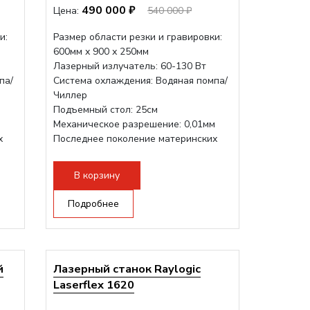
490 000 ₽
Цена:
540 000 ₽
и:
Размер области резки и гравировки:
600мм х 900 х 250мм
Лазерный излучатель: 60-130 Вт
па/
Система охлаждения: Водяная помпа/
Чиллер
Подъемный стол: 25см
м
Механическое разрешение: 0,01мм
х
Последнее поколение материнских
плат Ruida
Разборная конструкция,...
В корзину
Подробнее
й
Лазерный станок Raylogic
Laserflex 1620