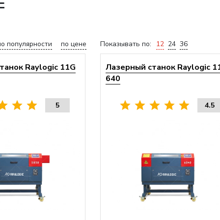
Е
по популярности
по цене
Показывать по:
12
24
36
танок Raylogic 11G
Лазерный станок Raylogic 1
640
5
4.5