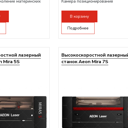
коление материнских
Камера позиционирования
Встроенный чиллер CW5200
Максимальная скорость гравировк
у
В корзину
2000 мм/с...
Подробнее
ростной лазерный
Высокоскоростной лазерны
 Mira 5S
станок Aeon Mira 7S