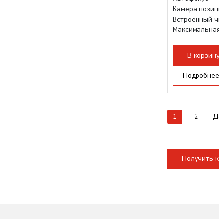
Камера позиц
Встроенный 
Максимальная
1200 мм/с
Подъем стола
В корзин
140мм,
с...
Подробнее
1
2
Д
Получить 