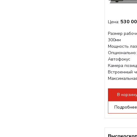
530 00
Цена:
Размер рабоче
300мм
Мощность лаз
Опционально: 
Автофокус
Камера позиц
Встроенный 
Максимальная
1200 мм/с RF 
Подъем стола 
В корзин
Подробнее
Высокоско