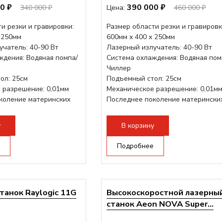
0 ₽
390 000 ₽
340 000 ₽
Цена:
460 000 ₽
и резки и гравировки:
Размер области резки и гравировк
 250мм
600мм х 400 х 250мм
учатель: 40-90 Вт
Лазерный излучатель: 40-90 Вт
ждения: Водяная помпа/
Система охлаждения: Водяная пом
Чиллер
ол: 25см
Подъемный стол: 25см
 разрешение: 0,01мм
Механическое разрешение: 0,01м
коление материнских
Последнее поколение матерински
плат Ruida
трукция,...
Разборная конструкция,...
у
В корзину
Подробнее
танок Raylogic 11G
Высокоскоростной лазерны
станок Aeon NOVA Super...