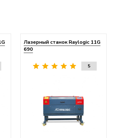
1G
Лазерный станок Raylogic 11G
690
5