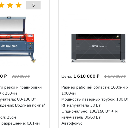
5
0 ₽
1 610 000 ₽
718 000 ₽
Цена:
1 670 000 ₽
и резки и гравировки:
Размер рабочей области: 1600мм 
0 х 250мм
1000мм
учатель: 80-130 Вт
Мощность лазерных трубок: 100 В
ждения: Водяная помпа/
RF излучатель 30 Вт
Опционально: 130/150 Вт + RF
ол: 25см
излучатель 30/60 Вт
 разрешение: 0,01мм
Автофокус