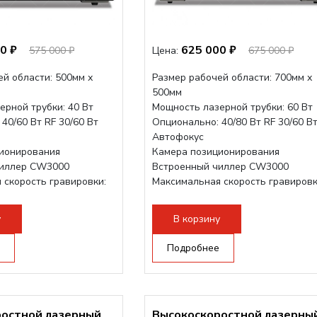
0 ₽
625 000 ₽
575 000 ₽
Цена:
675 000 ₽
й области: 500мм х
Размер рабочей области: 700мм х
500мм
ерной трубки: 40 Вт
Мощность лазерной трубки: 60 Вт
40/60 Вт RF 30/60 Вт
Опционально: 40/80 Вт RF 30/60 В
Автофокус
ионирования
Камера позиционирования
чиллер CW3000
Встроенный чиллер CW3000
 скорость гравировки:
Максимальная скорость гравировк
3500 мм/с
1200 мм/с RF 3500 мм/с
- шаговый...
Подъем стола - шаговый...
у
В корзину
Подробнее
ростной лазерный
Высокоскоростной лазерны