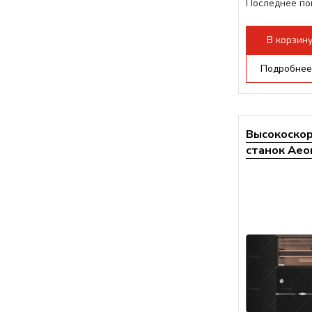
Последнее по
плат Ruida
Разборная...
В корзин
Подробнее
Высокоско
станок Aeon