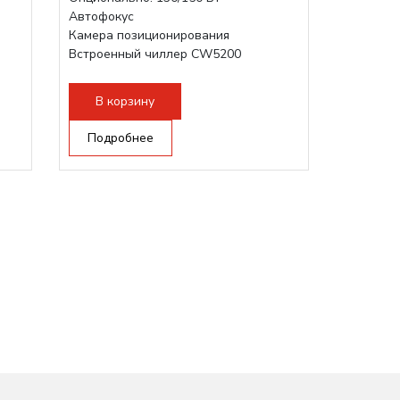
Автофокус
Камера позиционирования
Встроенный чиллер CW5200
и:
Максимальная скорость гравировки:
1200 мм/с
В корзину
Подъем стола - шаговый привод:
140мм,...
Подробнее