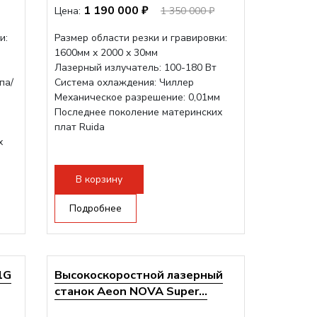
1 190 000 ₽
Цена:
1 350 000 ₽
и:
Размер области резки и гравировки:
1600мм х 2000 х 30мм
Лазерный излучатель: 100-180 Вт
па/
Система охлаждения: Чиллер
Механическое разрешение: 0,01мм
Последнее поколение материнских
м
плат Ruida
х
В корзину
Подробнее
1G
Высокоскоростной лазерный
станок Aeon NOVA Super...