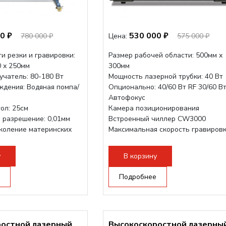
0 ₽
530 000 ₽
780 000 ₽
Цена:
575 000 ₽
и резки и гравировки:
Размер рабочей области: 500мм х
0 х 250мм
300мм
учатель: 80-180 Вт
Мощность лазерной трубки: 40 Вт
ждения: Водяная помпа/
Опционально: 40/60 Вт RF 30/60 В
Автофокус
ол: 25см
Камера позиционирования
 разрешение: 0,01мм
Встроенный чиллер CW3000
коление материнских
Максимальная скорость гравировк
1200 мм/с RF 3500 мм/с
Подъем стола - шаговый...
у
В корзину
Подробнее
ростной лазерный
Высокоскоростной лазерны