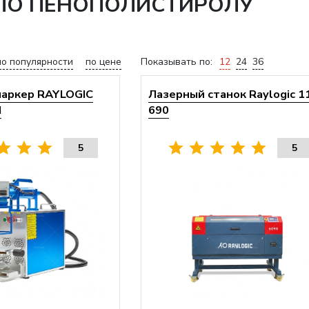
 ПО ПЕНОПОЛИСТИРОЛУ
по популярности
по цене
Показывать по:
12
24
36
маркер RAYLOGIC
Лазерный станок Raylogic 1
H
690
5
5