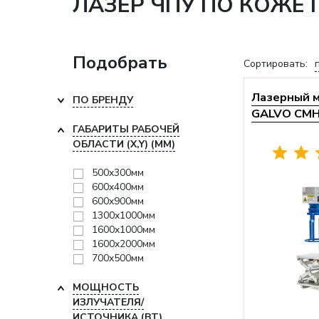
ЛАЗЕР ЧПУ ПО КОЖЕ
Подобрать
Сортировать:
Лазерный 
ПО БРЕНДУ
GALVO CM
ГАБАРИТЫ РАБОЧЕЙ
ОБЛАСТИ (X,Y) (ММ)
500x300мм
600x400мм
600x900мм
1300x1000мм
1600x1000мм
1600x2000мм
700x500мм
МОЩНОСТЬ
ИЗЛУЧАТЕЛЯ/
ИСТОЧНИКА (ВТ)