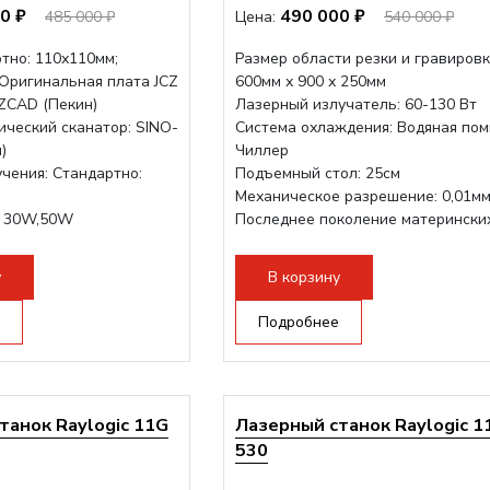
0 ₽
490 000 ₽
485 000 ₽
Цена:
540 000 ₽
тно: 110х110мм;
Размер области резки и гравировк
 Оригинальная плата JCZ
600мм х 900 х 250мм
ZCAD (Пекин)
Лазерный излучатель: 60-130 Вт
ический сканатор: SINO-
Система охлаждения: Водяная пом
)
Чиллер
чения: Стандартно:
Подъемный стол: 25см
Механическое разрешение: 0,01м
: 30W,50W
Последнее поколение матерински
плат Ruida
Разборная конструкция,...
у
В корзину
Подробнее
танок Raylogic 11G
Лазерный станок Raylogic 1
530