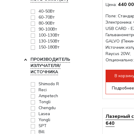
440 00
Цена:
40-50Вт
Поле: Cтандар
60-70Вт
Электроника:
80-90Вт
USB CARD - E
90-100Вт
Гальванометр
100-130Вт
130-150Вт
GALVO (Пекин
150-180Вт
Источник излу
Raycus 20W;
ПРОИЗВОДИТЕЛЬ
Опционально
ИЗЛУЧАТЕЛЯ/
ИСТОЧНИКА
В корзин
Shimodo R
Подробнее
Reci
Ampetech
Tongli
Chengdu
Lasea
Лазерный с
Yongli
640
SPT
Bill