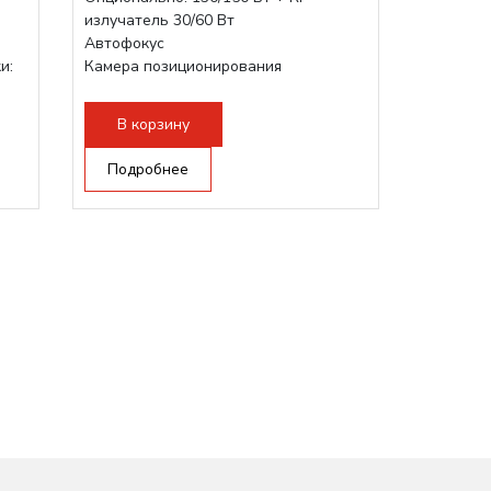
излучатель 30/60 Вт
Автофокус
и:
Камера позиционирования
Встроенный чиллер CW5200
Максимальная скорость гравировки:
В корзину
2000 мм/с...
Подробнее