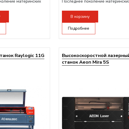
коление материнских
Последнее поколение матерински
плат Ruida
трукция,...
Разборная конструкция,...
у
В корзину
Подробнее
танок Raylogic 11G
Высокоскоростной лазерны
станок Aeon Mira 5S