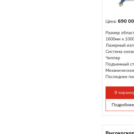
690 00
Цена:
Размер област
1600мм х 100
Лазерный изл
Система охла
Чиллер
Подъемный ст
Механическое
Последнее по
плат Ruida
Разборная...
В корзин
Подробнее
Высокоско