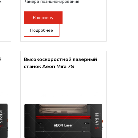
х
Камера позиционирования
Встроенный чиллер CW5200
Максимальная скорость гравировки:
В корзину
2000 мм/с...
Подробнее
й
Высокоскоростной лазерный
станок Aeon Mira 7S