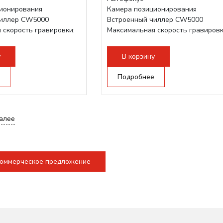
ионирования
Камера позиционирования
чиллер CW5000
Встроенный чиллер CW5000
 скорость гравировки:
Максимальная скорость гравировк
3500 мм/с
1200 мм/с
...
Подъем стола - шаговый привод:
у
В корзину
140мм,
с...
Подробнее
алее
коммерческое предложение