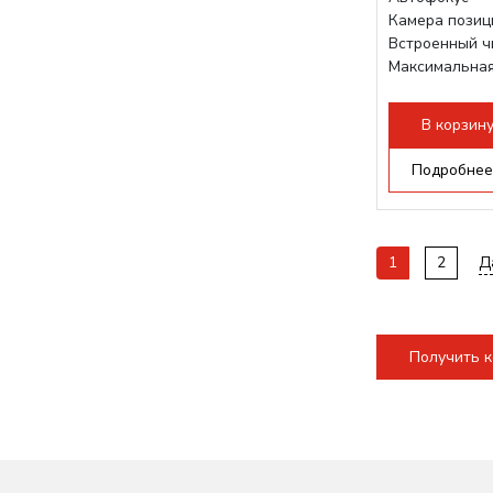
Камера позиц
Встроенный 
Максимальная
1200 мм/с RF 
Подъем стола -
В корзин
Подробнее
1
2
Д
Получить 