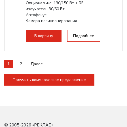
Опционально: 130/150 Вт + RF
излучатель 30/60 Вт
Автофокус
Камера позиционирования
Встроенный чиллер CW5200
Максимальная скорость гравировки:
В корзину
Подробнее
2000 мм/с...
1
2
Далее
Получить коммерческое предложение
© 2005-2026 «
РЕКЛАБ
»