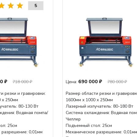
5
0 ₽
690 000 ₽
718 000 ₽
Цена:
780 000 ₽
и резки и гравировки:
Размер области резки и гравировк
0 х 250мм
1600мм х 1000 х 250мм
учатель: 80-130 Вт
Лазерный излучатель: 80-180 Вт
ждения: Водяная помпа/
Система охлаждения: Водяная пом
Чиллер
ол: 25см
Подъемный стол: 25см
 разрешение: 0,01мм
Механическое разрешение: 0,01м