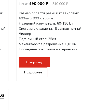
490 000 ₽
Цена:
540 000 ₽
и:
Размер области резки и гравировки:
600мм х 900 х 250мм
Лазерный излучатель: 60-130 Вт
па/
Система охлаждения: Водяная помпа/
Чиллер
Подъемный стол: 25см
м
Механическое разрешение: 0,01мм
х
Последнее поколение материнских
плат Ruida
Разборная конструкция,...
В корзину
Подробнее
1G