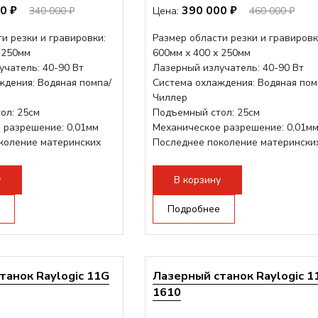
0 ₽
390 000 ₽
340 000 ₽
Цена:
460 000 ₽
и резки и гравировки:
Размер области резки и гравировк
 250мм
600мм х 400 х 250мм
учатель: 40-90 Вт
Лазерный излучатель: 40-90 Вт
ждения: Водяная помпа/
Система охлаждения: Водяная пом
Чиллер
ол: 25см
Подъемный стол: 25см
 разрешение: 0,01мм
Механическое разрешение: 0,01м
коление материнских
Последнее поколение матерински
плат Ruida
трукция,...
Разборная конструкция,...
у
В корзину
Подробнее
танок Raylogic 11G
Лазерный станок Raylogic 1
1610