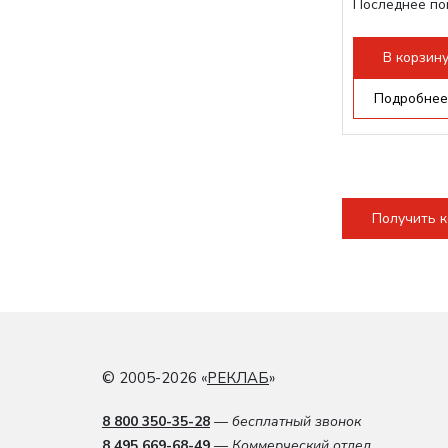
Последнее по
плат Ruida
Разборная...
В корзин
Подробнее
Получить 
© 2005-2026 «
РЕКЛАБ
»
8 800 350-35-28
— бесплатный звонок
8 495 669-68-49
— Коммерческий отдел