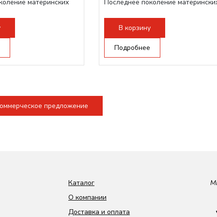
коление материнских
Последнее поколение матерински
плат Ruida
Разборная...
у
В корзину
Подробнее
коммерческое предложение
Каталог
М
О компании
Доставка и оплата