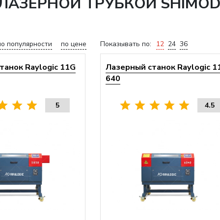
С ЛАЗЕРНОЙ ТРУБКОЙ SHIMOD
по популярности
по цене
Показывать по:
12
24
36
танок Raylogic 11G
Лазерный станок Raylogic 1
640
5
4.5