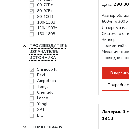
290 00
Цена:
60-70Вт
80-90Вт
Размер област
90-100Вт
500мм х 300 х
100-130Вт
Лазерный изл
130-150Вт
Система охла
150-180Вт
Чиллер
ПРОИЗВОДИТЕЛЬ
Подъемный ст
ИЗЛУЧАТЕЛЯ/
Механическое
ИСТОЧНИКА
Последнее по
плат Ruida
Shimodo R
Разборная конс
В корзин
Reci
Ampetech
Подробнее
Tongli
Chengdu
Lasea
Yongli
SPT
Лазерный с
Bill
1310
ПО МАТЕРИАЛУ