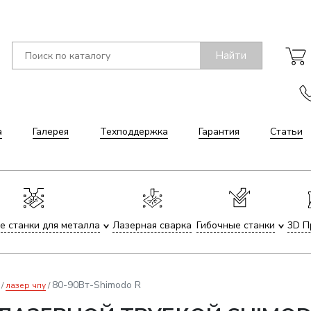
Найти
а
Галерея
Техподдержка
Гарантия
Статьи
е станки для металла
Лазерная сварка
Гибочные станки
3D П
80-90Вт-Shimodo R
лазер чпу