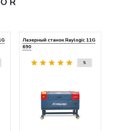
O R
1G
Лазерный станок Raylogic 11G
690
5