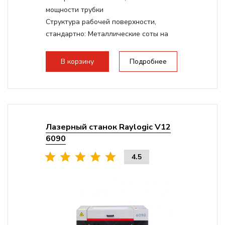
мощности трубки
Структура рабочей поверхности,
стандартно:
Металлические соты на
каркасе
Дисплей:
3.5" Цветной TFT LCD
В корзину
Подробнее
Подъемный стол(ось Z):
Винтовой на
асинхронном моторе
Сквозной стол:
Верхнее отверстие -
20мм, Нижнее отверстие - 200мм
Лазерный станок Raylogic V12
6090
4.5