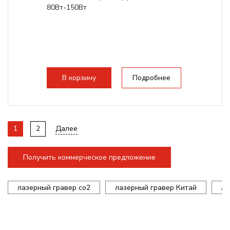
80Вт-150Вт
В корзину
Подробнее
1
2
Далее
Получить коммерческое предложение
лазерный гравер co2
лазерный гравер Китай
ла