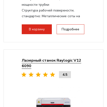
мощности трубки
Структура рабочей поверхности,
стандартно:
Металлические соты на
каркасе
Дисплей:
3.5" Цветной TFT LCD
В корзину
Подробнее
Подъемный стол(ось Z):
Винтовой на
асинхронном моторе
Сквозной стол:
Верхнее отверстие -
20мм, Нижнее отверстие - 200мм
Лазерный станок Raylogic V12
6090
4.5