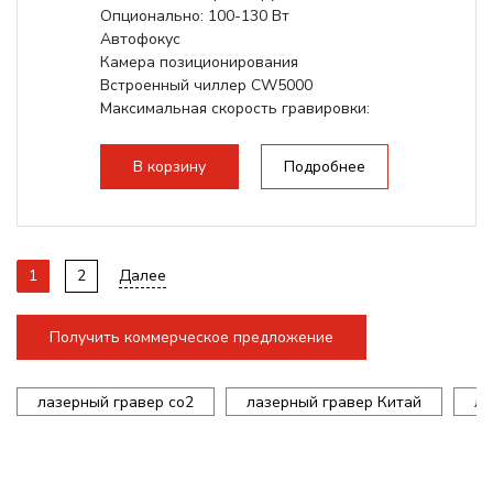
Опционально: 100-130 Вт
Автофокус
Камера позиционирования
Встроенный чиллер CW5000
Максимальная скорость гравировки:
1200 мм/с
Подъем стола - шаговый привод:
В корзину
Подробнее
140мм,
с...
1
2
Далее
Получить коммерческое предложение
лазерный гравер co2
лазерный гравер Китай
ла