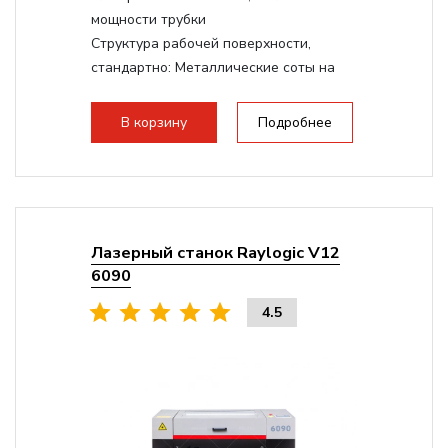
мощности трубки
Структура рабочей поверхности,
стандартно:
Металлические соты на
каркасе
Дисплей:
3.5" Цветной TFT LCD
В корзину
Подробнее
Подъемный стол(ось Z):
Винтовой на
асинхронном моторе
Сквозной стол:
Верхнее отверстие -
20мм, Нижнее отверстие - 200мм
Лазерный станок Raylogic V12
6090
4.5