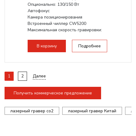
Опционально: 130/150 Вт
Автофокус
Камера позиционирования
Встроенный чиллер CW5200
Максимальная скорость гравировки:
1200 мм/с
Подъем стола - шаговый привод:
В корзину
Подробнее
140мм,...
1
2
Далее
Получить коммерческое предложение
лазерный гравер co2
лазерный гравер Китай
ла