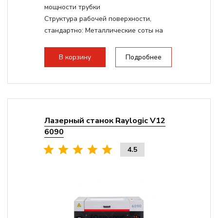
мощности трубки
Структура рабочей поверхности,
стандартно:
Металлические соты на
каркасе
Дисплей:
3.5" Цветной TFT LCD
В корзину
Подробнее
Подъемный стол(ось Z):
Винтовой на
асинхронном моторе
Сквозной стол:
Верхнее отверстие -
20мм, Нижнее отверстие - 200мм
Лазерный станок Raylogic V12
6090
4.5