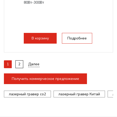
80Вт-300Вт
В корзину
Подробнее
1
2
Далее
Получить коммерческое предложение
лазерный гравер co2
лазерный гравер Китай
ла