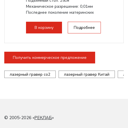
Подъемный стол: 25см
Механическое разрешение: 0,01мм
Последнее поколение материнских
плат Ruida
Разборная...
В корзину
Подробнее
Получить коммерческое предложение
лазерный гравер co2
лазерный гравер Китай
ла
© 2005-2026 «
РЕКЛАБ
»