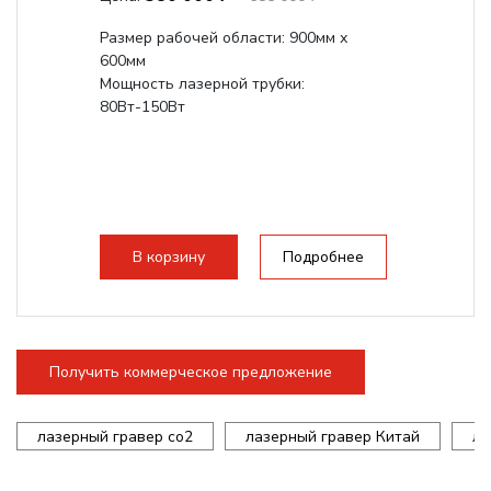
Размер рабочей области: 900мм х
600мм
Мощность лазерной трубки:
80Вт-150Вт
В корзину
Подробнее
Получить коммерческое предложение
лазерный гравер co2
лазерный гравер Китай
ла