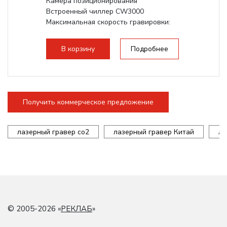
Камера позиционирования
Встроенный чиллер CW3000
Максимальная скорость гравировки:
1200 мм/с RF 3500 мм/с
Подъем стола - шаговый...
В корзину
Подробнее
Получить коммерческое предложение
лазерный гравер co2
лазерный гравер Китай
ла
© 2005-2026 «
РЕКЛАБ
»