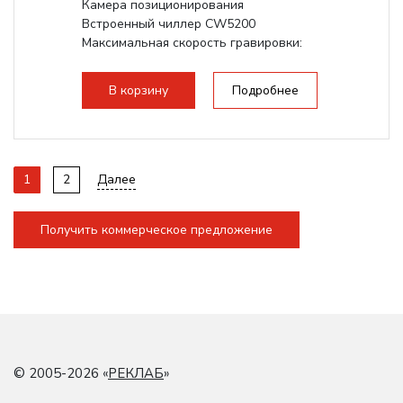
Камера позиционирования
Встроенный чиллер CW5200
Максимальная скорость гравировки:
1200 мм/с
Подъем стола - шаговый привод:
В корзину
Подробнее
140мм,...
1
2
Далее
Получить коммерческое предложение
© 2005-2026 «
РЕКЛАБ
»