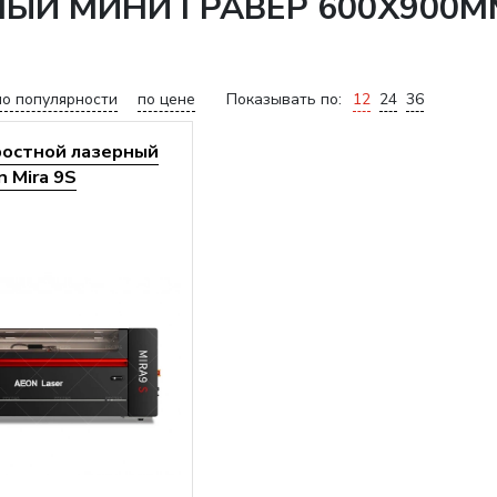
ЫЙ МИНИ ГРАВЕР 600X900ММ
по популярности
по цене
Показывать по:
12
24
36
ростной лазерный
 Mira 9S