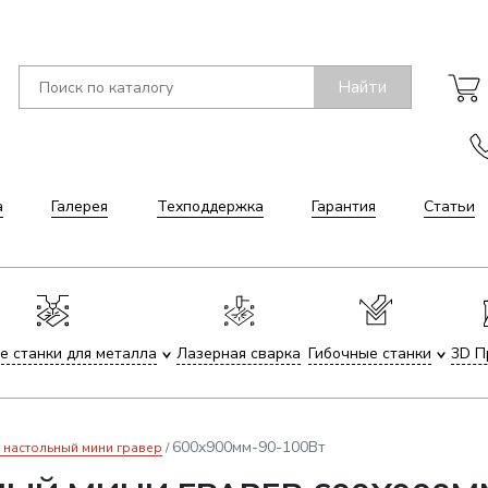
Найти
а
Галерея
Техподдержка
Гарантия
Статьи
е станки для металла
Лазерная сварка
Гибочные станки
3D П
600x900мм-90-100Вт
 настольный мини гравер