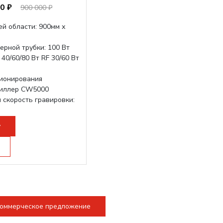
0 ₽
900 000 ₽
й области: 900мм х
ерной трубки: 100 Вт
40/60/80 Вт RF 30/60 Вт
ионирования
чиллер CW5000
 скорость гравировки:
3500 мм/с
...
у
коммерческое предложение