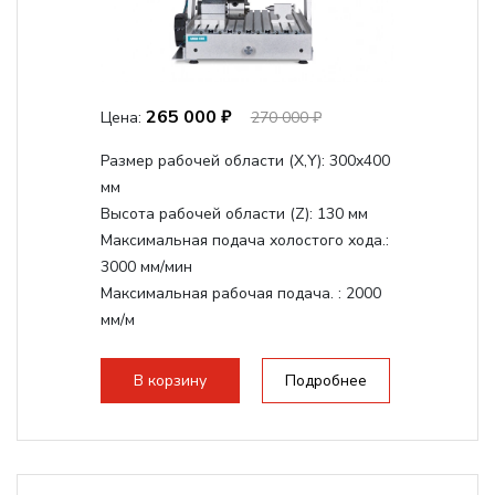
265 000 ₽
Цена:
270 000 ₽
Размер рабочей области (Х,Y):
300x400
мм
Высота рабочей области (Z):
130 мм
Максимальная подача холостого хода.:
3000 мм/мин
Максимальная рабочая подача. :
2000
мм/м
Структура рабочая поверхность,
стандартно:
Т-слот
В корзину
Подробнее
Цанговый патрон:
ER11
Мощность шпинделя:
1500 Вт