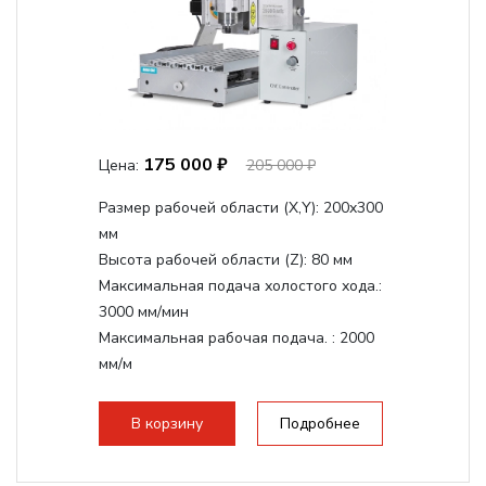
175 000 ₽
Цена:
205 000 ₽
Размер рабочей области (Х,Y):
200x300
мм
Высота рабочей области (Z):
80 мм
Максимальная подача холостого хода.:
3000 мм/мин
Максимальная рабочая подача. :
2000
мм/м
Структура рабочая поверхность,
стандартно:
Т-слот
В корзину
Подробнее
Цанговый патрон:
ER11
Мощность шпинделя:
1500 Вт