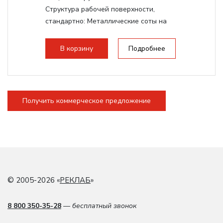
Структура рабочей поверхности,
стандартно:
Металлические соты на
каркасе
Дисплей:
3.5" Цветной TFT LCD
В корзину
Подробнее
Подъемный стол(ось Z):
Винтовой на
асинхронном моторе
Сквозной стол:
Верхнее отверстие -
20мм, Нижнее отверстие - 200мм
Получить коммерческое предложение
© 2005-2026 «
РЕКЛАБ
»
8 800 350-35-28
— бесплатный звонок