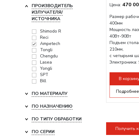
470 00
Цена:
ПРОИЗВОДИТЕЛЬ
ИЗЛУЧАТЕЛЯ/
Размер рабоче
ИСТОЧНИКА
400мм
Мощность лаз
Shimodo R
40Вт-90Вт
Reci
Подъем стола
Ampetech
210мм,
Tongli
с четырьмя ш
Chengdu
Lasea
Электроника: 
Yongli
Проводка: Hel
SPT
Разборная кон
В корзин
Bill
Подробнее
ПО МАТЕРИАЛУ
ПО НАЗНАЧЕНИЮ
ПО ТИПУ ОБРАБОТКИ
Получить 
ПО СЕРИИ