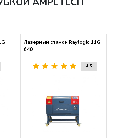
РУБКОЙ AMPETECH
1G
Лазерный станок Raylogic 11G
640
4.5