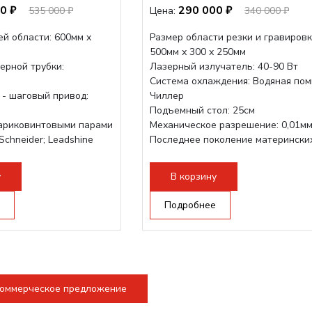
0 ₽
290 000 ₽
535 000 ₽
Цена:
340 000 ₽
й области: 600мм x
Размер области резки и гравировк
500мм х 300 х 250мм
ерной трубки:
Лазерный излучатель: 40-90 Вт
Система охлаждения: Водяная пом
 - шаговый привод:
Чиллер
Подъемный стол: 25см
ариковинтовыми парами
Механическое разрешение: 0,01м
Schneider; Leadshine
Последнее поколение матерински
ukabel (Германия)
плат Ruida
струкция, для 70см...
Разборная конструкция,...
у
В корзину
Подробнее
коммерческое предложение