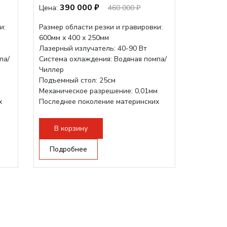
390 000 ₽
Цена:
460 000 ₽
и:
Размер области резки и гравировки:
600мм х 400 х 250мм
Лазерный излучатель: 40-90 Вт
па/
Система охлаждения: Водяная помпа/
Чиллер
Подъемный стол: 25см
м
Механическое разрешение: 0,01мм
х
Последнее поколение материнских
плат Ruida
Разборная конструкция,...
В корзину
Подробнее