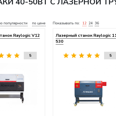
КИ 40-50ВТ С ЛАЗЕРНОЙ Т
по популярности
по цене
Показывать по:
12
24
36
танок Raylogic V12
Лазерный станок Raylogic 1
530
5
5