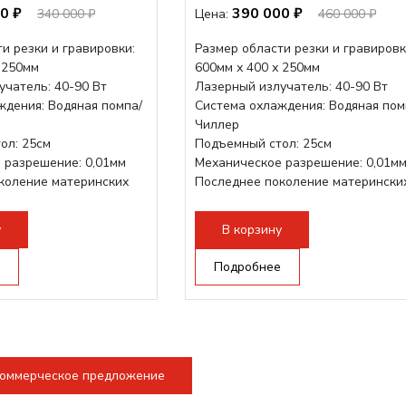
0 ₽
390 000 ₽
340 000 ₽
Цена:
460 000 ₽
и резки и гравировки:
Размер области резки и гравировк
 250мм
600мм х 400 х 250мм
учатель: 40-90 Вт
Лазерный излучатель: 40-90 Вт
ждения: Водяная помпа/
Система охлаждения: Водяная пом
Чиллер
ол: 25см
Подъемный стол: 25см
 разрешение: 0,01мм
Механическое разрешение: 0,01м
коление материнских
Последнее поколение матерински
плат Ruida
трукция,...
Разборная конструкция,...
у
В корзину
Подробнее
коммерческое предложение