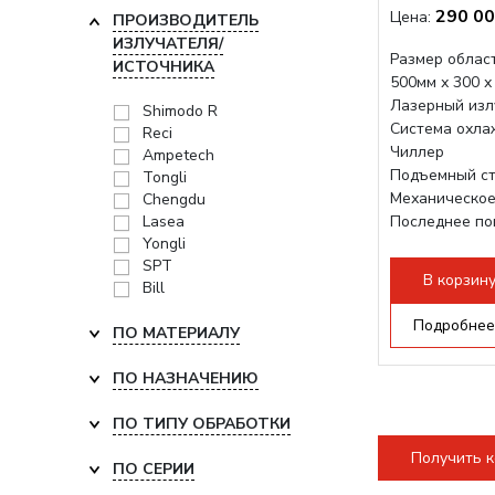
290 00
Цена:
ПРОИЗВОДИТЕЛЬ
ИЗЛУЧАТЕЛЯ/
Размер област
ИСТОЧНИКА
500мм х 300 х
Лазерный изл
Shimodo R
Система охла
Reci
Чиллер
Ampetech
Подъемный ст
Tongli
Механическое
Chengdu
Lasea
Последнее по
Yongli
плат Ruida
SPT
Разборная конс
В корзин
Bill
Подробнее
ПО МАТЕРИАЛУ
ПО НАЗНАЧЕНИЮ
ПО ТИПУ ОБРАБОТКИ
Получить 
ПО СЕРИИ