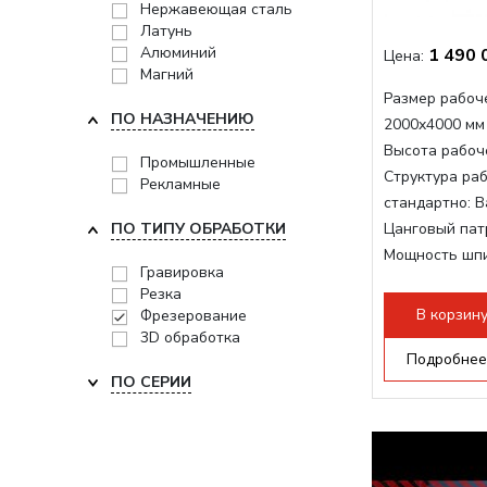
Нержавеющая сталь
Латунь
Алюминий
1 490 
Цена:
Магний
Размер рабоче
ПО НАЗНАЧЕНИЮ
2000x4000 мм
Высота рабоче
Промышленные
Структура раб
Рекламные
стандартно:
В
ПО ТИПУ ОБРАБОТКИ
Цанговый пат
Мощность шп
Гравировка
Мощность шпи
Резка
Мощность инв
В корзин
Фрезерование
3D обработка
Подробнее
ПО СЕРИИ