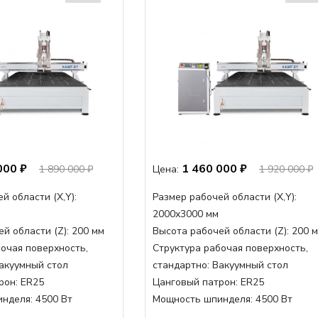
000 ₽
1 460 000 ₽
1 890 000 ₽
Цена:
1 920 000 ₽
й области (Х,Y):
Размер рабочей области (Х,Y):
2000x3000 мм
й области (Z):
200 мм
Высота рабочей области (Z):
200 
очая поверхность,
Структура рабочая поверхность,
акуумный стол
стандартно:
Вакуумный стол
рон:
ER25
Цанговый патрон:
ER25
инделя:
4500 Вт
Мощность шпинделя:
4500 Вт
нделя,max:
9000 Вт
Мощность шпинделя,max:
9000 Вт