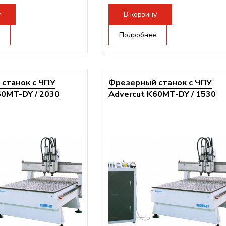
ертора:
10500 Вт
Мощность инвертора:
10500 Вт
у
В корзину
Подробнее
станок с ЧПУ
Фрезерный станок с ЧПУ
60MT-DY / 2030
Advercut K60MT-DY / 1530