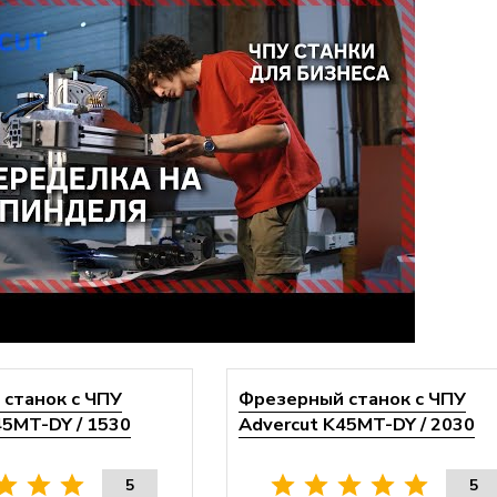
станок с ЧПУ
Фрезерный станок с ЧПУ
45MT-DY / 1530
Advercut K45MT-DY / 2030
5
5