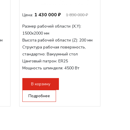
1 430 000 ₽
Цена:
1 890 000 ₽
Размер рабочей области (Х,Y):
1500x2000 мм
мм
Высота рабочей области (Z):
200 мм
Структура рабочая поверхность,
стандартно:
Вакуумный стол
Цанговый патрон:
ER25
Мощность шпинделя:
4500 Вт
Мощность шпинделя,max:
9000 Вт
Мощность инвертора:
10500 Вт
В корзину
Подробнее