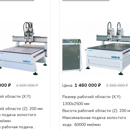
000 ₽
1 460 000 ₽
2 600 000 ₽
Цена:
1 560 000 ₽
й области (Х,Y):
Размер рабочей области (Х,Y):
1300x2500 мм
й области (Z): 200 мм
Высота рабочей области (Z):
200 
 подача холостого
Максимальная подача холостого
мм/мин
хода.:
60000 мм/мин
рабочая подача. :