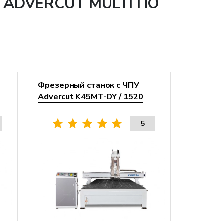
ADVERCUT MULTI ПО
Фрезерный станок с ЧПУ
Advercut K45MT-DY / 1520
5