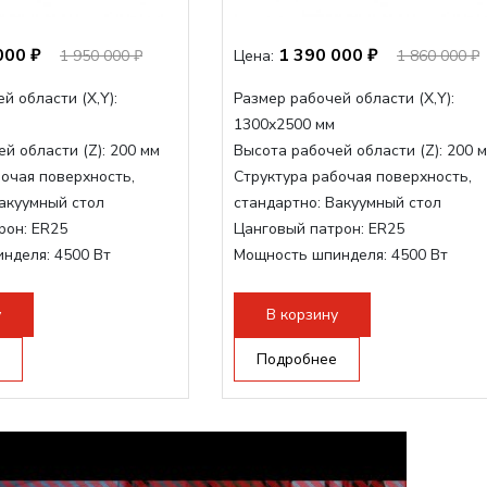
000 ₽
1 390 000 ₽
1 950 000 ₽
Цена:
1 860 000 ₽
й области (Х,Y):
Размер рабочей области (Х,Y):
1300x2500 мм
й области (Z):
200 мм
Высота рабочей области (Z):
200 
очая поверхность,
Структура рабочая поверхность,
акуумный стол
стандартно:
Вакуумный стол
рон:
ER25
Цанговый патрон:
ER25
инделя:
4500 Вт
Мощность шпинделя:
4500 Вт
нделя,max:
9000 Вт
Мощность шпинделя,max:
9000 Вт
ертора:
10500 Вт
Мощность инвертора:
10500 Вт
у
В корзину
Подробнее