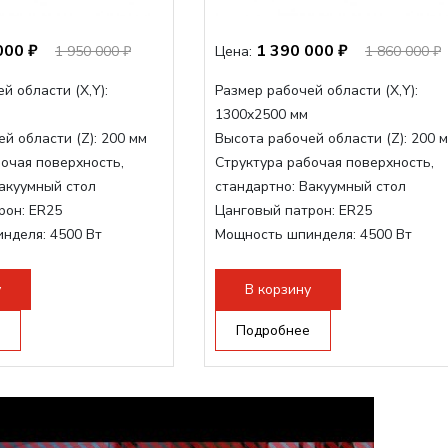
000 ₽
1 390 000 ₽
1 950 000 ₽
Цена:
1 860 000 ₽
й области (Х,Y):
Размер рабочей области (Х,Y):
1300x2500 мм
й области (Z):
200 мм
Высота рабочей области (Z):
200 
очая поверхность,
Структура рабочая поверхность,
акуумный стол
стандартно:
Вакуумный стол
рон:
ER25
Цанговый патрон:
ER25
инделя:
4500 Вт
Мощность шпинделя:
4500 Вт
нделя,max:
9000 Вт
Мощность шпинделя,max:
9000 Вт
ертора:
10500 Вт
Мощность инвертора:
10500 Вт
у
В корзину
Подробнее