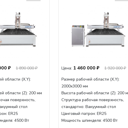
000 ₽
1 460 000 ₽
1 890 000 ₽
Цена:
1 920 000 ₽
й области (Х,Y):
Размер рабочей области (Х,Y):
2000x3000 мм
й области (Z):
200 мм
Высота рабочей области (Z):
200 
очая поверхность,
Структура рабочая поверхность,
акуумный стол
стандартно:
Вакуумный стол
рон:
ER25
Цанговый патрон:
ER25
инделя:
4500 Вт
Мощность шпинделя:
4500 Вт
нделя,max:
9000 Вт
Мощность шпинделя,max:
9000 Вт