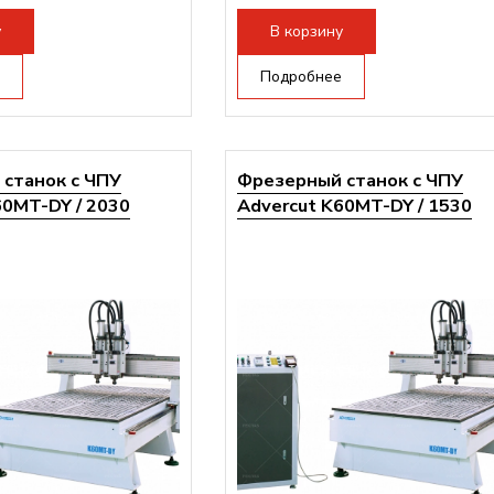
ертора:
10500 Вт
Мощность инвертора:
10500 Вт
у
В корзину
Подробнее
станок с ЧПУ
Фрезерный станок с ЧПУ
60MT-DY / 2030
Advercut K60MT-DY / 1530