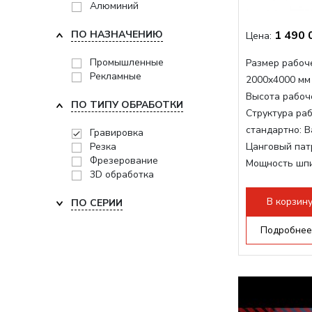
Алюминий
ПО НАЗНАЧЕНИЮ
1 490 
Цена:
Промышленные
Размер рабоче
Рекламные
2000x4000 мм
Высота рабоче
ПО ТИПУ ОБРАБОТКИ
Структура раб
стандартно:
В
Гравировка
Резка
Цанговый пат
Фрезерование
Мощность шп
3D обработка
Мощность шпи
Мощность инв
В корзин
ПО СЕРИИ
Подробнее