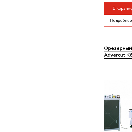
Мощность инв
В корзин
Подробнее
Фрезерный 
Advercut K