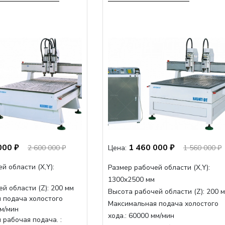
000 ₽
1 460 000 ₽
2 600 000 ₽
Цена:
1 560 000 ₽
й области (Х,Y):
Размер рабочей области (Х,Y):
1300x2500 мм
й области (Z): 200 мм
Высота рабочей области (Z):
200 
 подача холостого
Максимальная подача холостого
мм/мин
хода.:
60000 мм/мин
рабочая подача. :