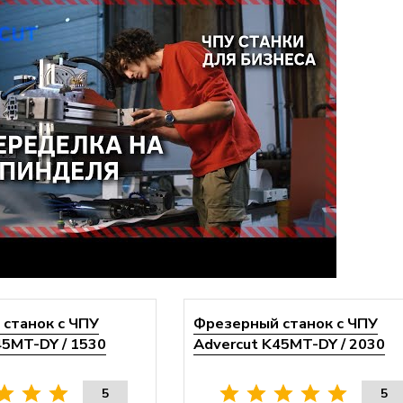
станок с ЧПУ
Фрезерный станок с ЧПУ
45MT-DY / 1530
Advercut K45MT-DY / 2030
5
5