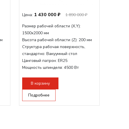
1 430 000 ₽
Цена:
1 890 000 ₽
Размер рабочей области (Х,Y):
1500x2000 мм
мм
Высота рабочей области (Z):
200 мм
Структура рабочая поверхность,
стандартно:
Вакуумный стол
Цанговый патрон:
ER25
Мощность шпинделя:
4500 Вт
Мощность шпинделя,max:
9000 Вт
Мощность инвертора:
10500 Вт
В корзину
Подробнее