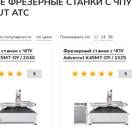
ФРЕЗЕРНЫЕ СТАНКИ С ЧПУ 
UT АТС
по популярности
по цене
Показывать по:
12
24
36
станок с ЧПУ
Фрезерный станок с ЧПУ
45MT-DY / 2040
Advercut K45MT-DY / 1325
5
5