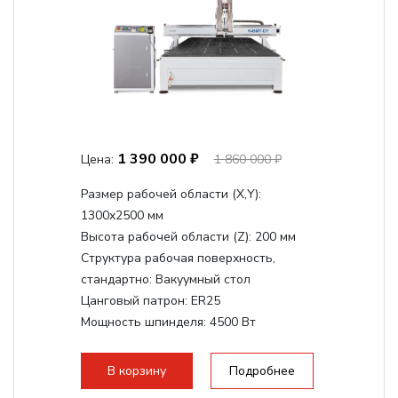
1 390 000 ₽
Цена:
1 860 000 ₽
Размер рабочей области (Х,Y):
1300x2500 мм
Высота рабочей области (Z):
200 мм
Структура рабочая поверхность,
стандартно:
Вакуумный стол
Цанговый патрон:
ER25
Мощность шпинделя:
4500 Вт
Мощность шпинделя,max:
9000 Вт
Мощность инвертора:
10500 Вт
В корзину
Подробнее