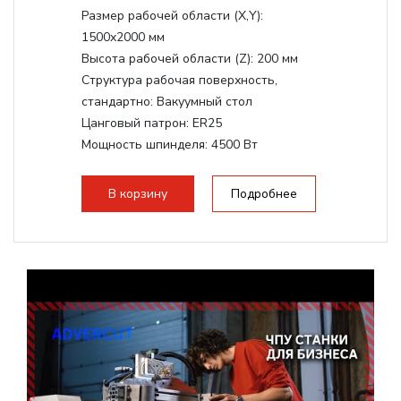
Размер рабочей области (Х,Y):
1500x2000 мм
Высота рабочей области (Z):
200 мм
Структура рабочая поверхность,
стандартно:
Вакуумный стол
Цанговый патрон:
ER25
Мощность шпинделя:
4500 Вт
Мощность шпинделя,max:
9000 Вт
Мощность инвертора:
10500 Вт
В корзину
Подробнее