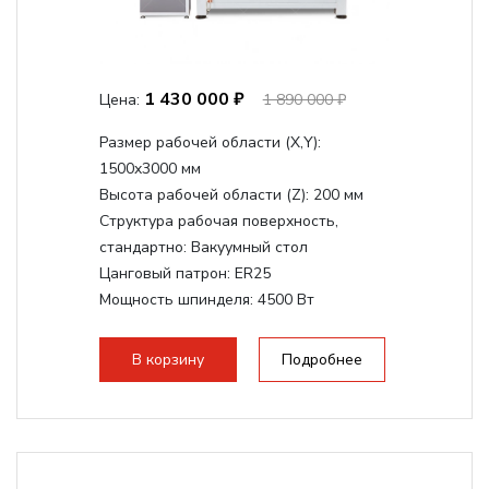
1 430 000 ₽
Цена:
1 890 000 ₽
Размер рабочей области (Х,Y):
1500x3000 мм
Высота рабочей области (Z):
200 мм
Структура рабочая поверхность,
стандартно:
Вакуумный стол
Цанговый патрон:
ER25
Мощность шпинделя:
4500 Вт
Мощность шпинделя,max:
9000 Вт
Мощность инвертора:
10500 Вт
В корзину
Подробнее