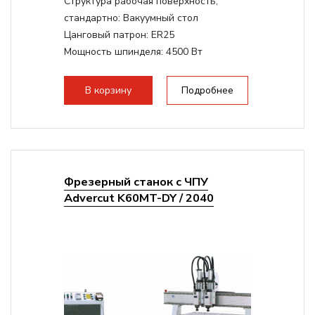
Структура рабочая поверхность,
стандартно:
Вакуумный стол
Цанговый патрон:
ER25
Мощность шпинделя:
4500 Вт
Мощность шпинделя,max:
9000 Вт
Мощность инвертора:
10500 Вт
В корзину
Подробнее
Фрезерный станок с ЧПУ
Advercut K60MT-DY / 2040