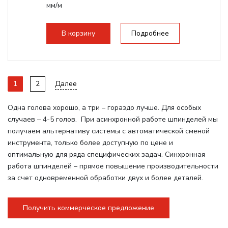
мм/м
Структура рабочая поверхность,
стандартно:
Вакуумный стол
В корзину
Подробнее
Цанговый патрон:
ER32
Мощность шпинделя:
6000 Вт
1
2
Далее
Одна голова хорошо, а три – гораздо лучше. Для особых
случаев – 4-5 голов. При асинхронной работе шпинделей мы
получаем альтернативу системы с автоматической сменой
инструмента, только более доступную по цене и
оптимальную для ряда специфических задач. Синхронная
работа шпинделей – прямое повышение производительности
за счет одновременной обработки двух и более деталей.
Получить коммерческое предложение