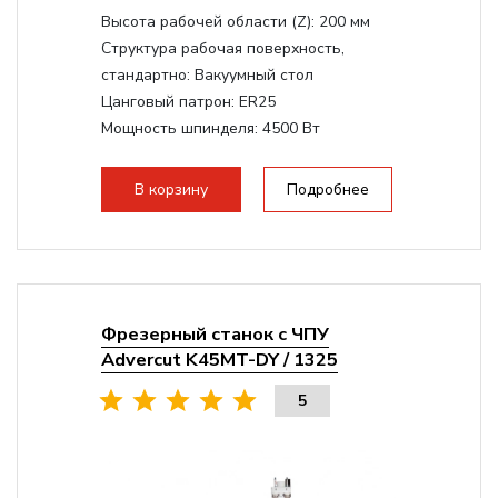
Высота рабочей области (Z):
200 мм
Структура рабочая поверхность,
стандартно:
Вакуумный стол
Цанговый патрон:
ER25
Мощность шпинделя:
4500 Вт
Мощность шпинделя,max:
9000 Вт
Мощность инвертора:
10500 Вт
В корзину
Подробнее
Фрезерный станок с ЧПУ
Advercut K45MT-DY / 1325
5