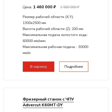
1 460 000 ₽
Цена:
1 560 000 ₽
Размер рабочей области (Х,Y):
1300x2500 мм
Высота рабочей области (Z):
200 мм
Максимальная подача холостого хода.:
60000 мм/мин
Максимальная рабочая подача. :
30000
мм/м
Структура рабочая поверхность,
стандартно:
Вакуумный стол
В корзину
Подробнее
Цанговый патрон:
ER32
Мощность шпинделя:
6000 Вт
Фрезерный станок с ЧПУ
Advercut K60MT-DY