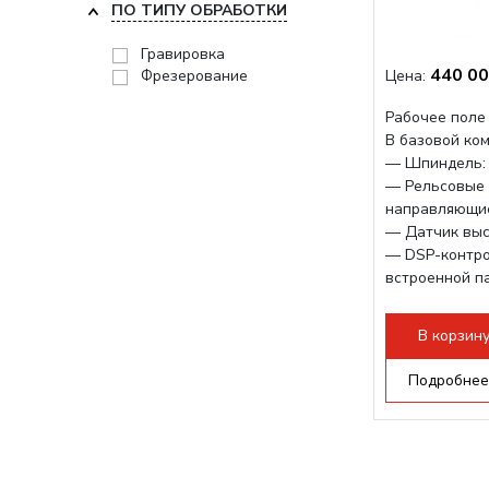
ПО ТИПУ ОБРАБОТКИ
Гравировка
440 00
Фрезерование
Цена:
Рабочее поле 
В базовой ко
— Шпиндель: 
— Рельсовые 
направляющи
— Датчик выс
— DSP-контро
встроенной п
Поворотное у
опционально.
В корзин
Увеличение хо
Подробнее