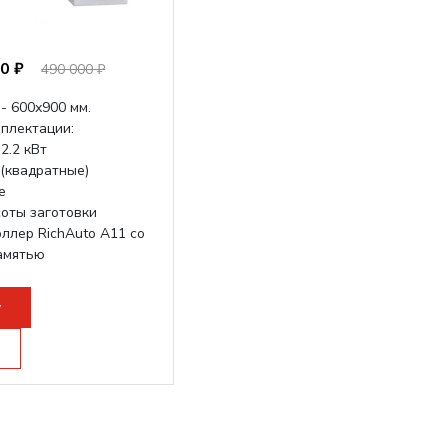
0 ₽
490 000 ₽
- 600х900 мм.
мплектации:
2.2 кВт
(квадратные)
е
оты заготовки
ллер RichAuto A11 со
амятью
стройство —
у
да по...