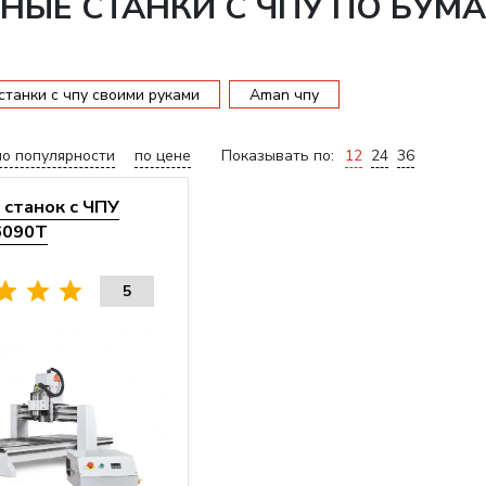
НЫЕ СТАНКИ С ЧПУ ПО БУМА
танки с чпу своими руками
Аman чпу
по популярности
по цене
Показывать по:
12
24
36
станок с ЧПУ
6090T
5