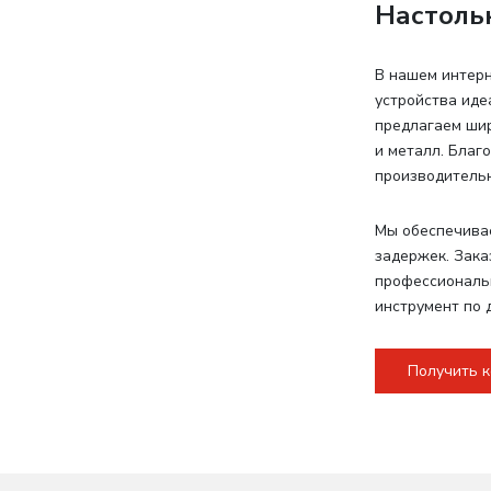
Настоль
В нашем интерн
устройства иде
предлагаем шир
и металл. Благ
производительн
Мы обеспечивае
задержек. Зака
профессиональн
инструмент по 
Получить 