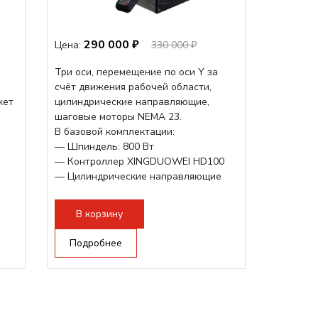
290 000 ₽
Цена:
330 000 ₽
Три оси, перемещение по оси Y за
счёт движения рабочей области,
жет
цилиндрические направляющие,
шаговые моторы NEMA 23.
и
В базовой комплектации:
— Шпиндель: 800 Вт
— Контроллер XINGDUOWEI HD100
— Цилиндрические направляющие
— Подвижный стол по оси Y
В корзину
Подробнее