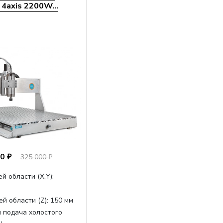
4axis 2200W...
0 ₽
325 000 ₽
й области (Х,Y):
й области (Z):
150 мм
 подача холостого