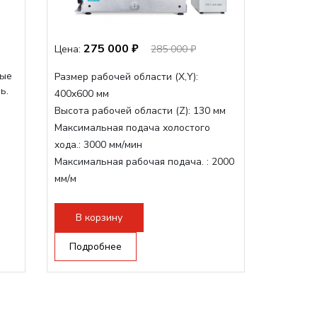
275 000 ₽
Цена:
285 000 ₽
вые
Размер рабочей области (Х,Y):
ь.
400x600 мм
Высота рабочей области (Z):
130 мм
Максимальная подача холостого
хода.:
3000 мм/мин
Максимальная рабочая подача. :
2000
мм/м
ие
Структура рабочая поверхность,
стандартно:
Т-слот
В корзину
Цанговый патрон:
ER11
Мощность шпинделя:
Подробнее
800 Вт