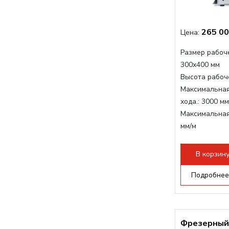
265 00
Цена:
Размер рабоче
300x400 мм
Высота рабоче
Максимальная
хода.:
3000 мм
Максимальная
мм/м
Структура раб
стандартно:
Т
В корзин
Цанговый пат
Мощность шп
Подробнее
Фрезерный 