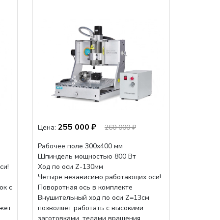
255 000 ₽
Цена:
260 000 ₽
Рабочее поле 300х400 мм
Шпиндель мощностью 800 Вт
си!
Ход по оси Z-130мм
Четыре независимо работающих оси!
ок с
Поворотная ось в комплекте
Внушительный ход по оси Z=13см
жет
позволяет работать с высокими
заготовками, телами вращения