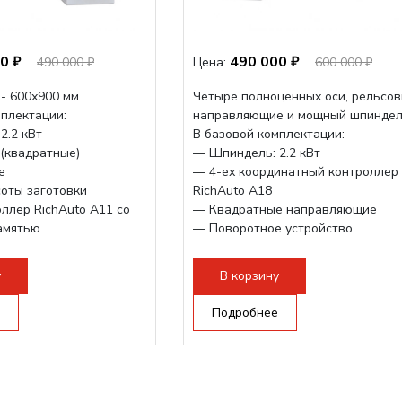
0 ₽
490 000 ₽
490 000 ₽
Цена:
600 000 ₽
- 600х900 мм.
Четыре полноценных оси, рельсо
мплектации:
направляющие и мощный шпиндел
2.2 кВт
В базовой комплектации:
(квадратные)
— Шпиндель: 2.2 кВт
е
— 4-ех координатный контроллер
оты заготовки
RichAuto A18
ллер RichAuto A11 со
— Квадратные направляющие
амятью
— Поворотное устройство
стройство —
Опционально возможно увеличен
рабочего...
у
В корзину
да по...
Подробнее