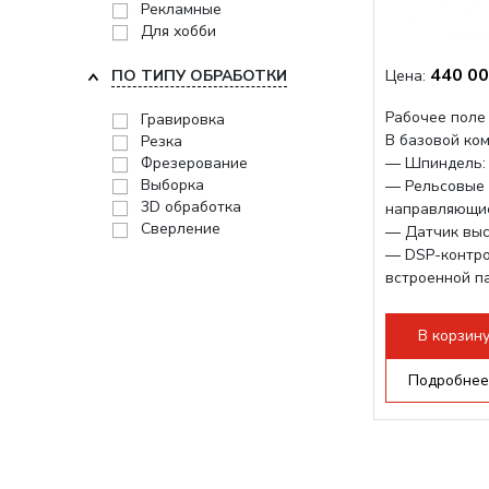
Рекламные
Для хобби
440 00
ПО ТИПУ ОБРАБОТКИ
Цена:
Рабочее поле 
Гравировка
В базовой ко
Резка
Фрезерование
— Шпиндель: 
Выборка
— Рельсовые 
3D обработка
направляющи
Сверление
— Датчик выс
— DSP-контро
встроенной п
Поворотное у
опционально.
В корзин
Увеличение хо
Подробнее