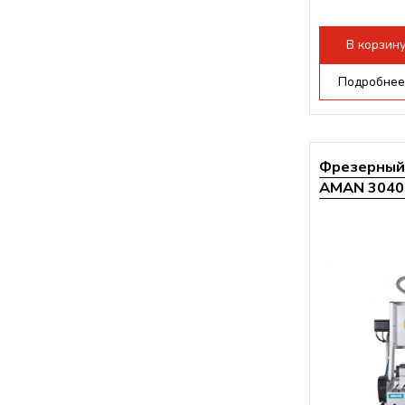
Структура раб
стандартно:
Т
В корзин
Цанговый пат
Мощность шп
Подробнее
Фрезерный 
AMAN 3040 