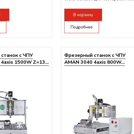
очая поверхность,
-слот
у
В корзину
рон:
ER11
инделя:
800 Вт
Подробнее
станок с ЧПУ
Фрезерный станок с ЧПУ
4axis 1500W Z=13...
AMAN 3040 4axis 800W...