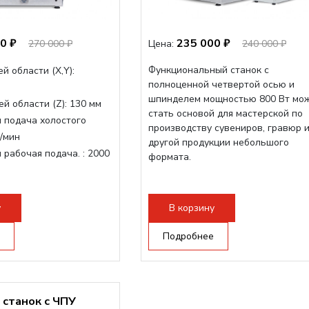
0 ₽
235 000 ₽
270 000 ₽
Цена:
240 000 ₽
Функциональный станок с
й области (Х,Y):
полноценной четвертой осью и
шпинделем мощностью 800 Вт мо
й области (Z):
130 мм
стать основой для мастерской по
 подача холостого
производству сувениров, гравюр 
/мин
другой продукции небольшого
 рабочая подача. :
2000
формата.
очая поверхность,
-слот
у
В корзину
рон:
ER11
инделя:
1500 Вт
Подробнее
станок с ЧПУ