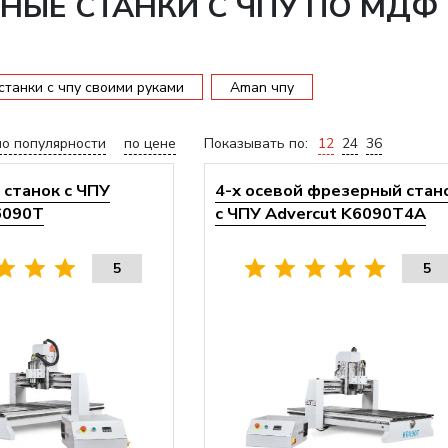
НЫЕ СТАНКИ С ЧПУ ПО МДФ
танки с чпу своими руками
Аman чпу
по популярности
по цене
Показывать по:
12
24
36
станок с ЧПУ
4-х осевой фрезерный стан
6090T
с ЧПУ Advercut K6090T4A
5
5