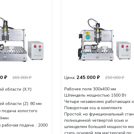
0 ₽
245 000 ₽
265 000 ₽
Цена:
250 000 ₽
Рабочее поле 300х400 мм
й области (Х,Y):
Шпиндель мощностью 1500 Вт
Четыре независимо работающих о
й области (Z):
80 мм
Поворотная ось в комплекте
 подача холостого
Простой, но функциональный стан
/мин
полноценной четвертой осью и
 рабочая подача. :
2000
шпинделем большей мощности мо
стать основой для мастерской по...