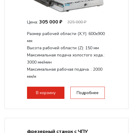
305 000 ₽
Цена:
325 000 ₽
Размер рабочей области (Х,Y):
600x900
мм
Высота рабочей области (Z):
150 мм
Максимальная подача холостого хода.:
3000 мм/мин
Максимальная рабочая подача. :
2000
мм/м
Структура рабочая поверхность,
стандартно:
Т-слот
В корзину
Подробнее
Цанговый патрон:
ER20
Мощность шпинделя:
2200 Вт
фрезерный станок с ЧПУ