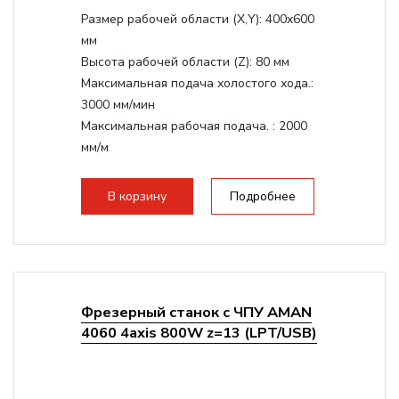
Размер рабочей области (Х,Y):
400x600
мм
Высота рабочей области (Z):
80 мм
Максимальная подача холостого хода.:
3000 мм/мин
Максимальная рабочая подача. :
2000
мм/м
Структура рабочая поверхность,
стандартно:
Т-слот
В корзину
Подробнее
Цанговый патрон:
ER11
Мощность шпинделя:
800 Вт
Фрезерный станок с ЧПУ AMAN
4060 4axis 800W z=13 (LPT/USB)