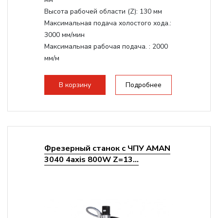
Высота рабочей области (Z):
130 мм
Максимальная подача холостого хода.:
3000 мм/мин
Максимальная рабочая подача. :
2000
мм/м
Структура рабочая поверхность,
стандартно:
Т-слот
В корзину
Подробнее
Цанговый патрон:
ER11
Мощность шпинделя:
1500 Вт
Фрезерный станок с ЧПУ AMAN
3040 4axis 800W Z=13...