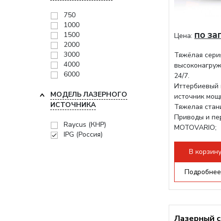
750
1000
по за
1500
Цена:
2000
3000
Тяжёлая сери
4000
высоконагруж
6000
24/7.
Иттербиевый 
МОДЕЛЬ ЛАЗЕРНОГО
источник мощ
ИСТОЧНИКА
Тяжелая стани
Приводы и пе
Raycus (КНР)
MOTOVARIO;
IPG (Россия)
Режущая гол
В корзин
Подробнее
Лазерный с