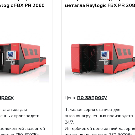
ylogic FBX PR 2060
металла Raylogic FBX PR 20
просу
по запросу
Цена:
я станков для
Тяжёлая серия станков для
енных производств
высоконагруженных производств
24/7.
волоконный лазерный
Иттербиевый волоконный лазерн
ностью 750-6000Вт
источник мощностью 750-6000Вт