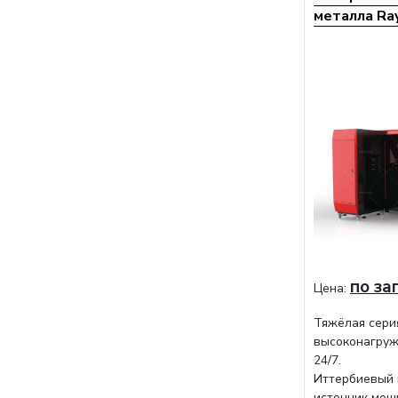
металла Ra
по за
Цена:
Тяжёлая сери
высоконагруж
24/7.
Иттербиевый 
источник мощ