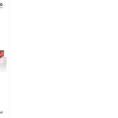
80
ый