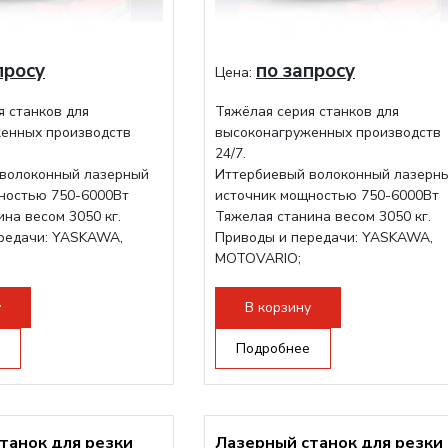
просу
по запросу
Цена:
я станков для
Тяжёлая серия станков для
енных производств
высоконагруженных производств
24/7.
волоконный лазерный
Иттербиевый волоконный лазерн
ностью 750-6000Вт
источник мощностью 750-6000Вт
на весом 3050 кг.
Тяжелая станина весом 3050 кг.
редачи: YASKAWA,
Приводы и передачи: YASKAWA,
MOTOVARIO;
ова RAYTOOLS/WSX;
Режущая голова RAYTOOLS/WSX;
у
В корзину
Подробнее
танок для резки
Лазерный станок для резки