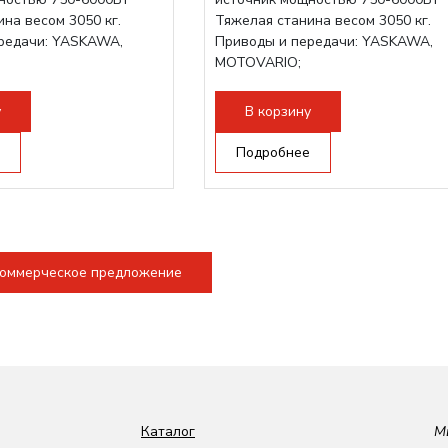
на весом 3050 кг.
Тяжелая станина весом 3050 кг.
редачи: YASKAWA,
Приводы и передачи: YASKAWA,
MOTOVARIO;
ова RAYTOOLS/WSX;
Режущая голова RAYTOOLS/WSX;
у
В корзину
Подробнее
коммерческое предложение
Каталог
М