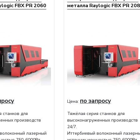
ylogic FBX PR 2060
металла Raylogic FBX PR 20
просу
по запросу
Цена:
я станков для
Тяжёлая серия станков для
енных производств
высоконагруженных производств
24/7.
волоконный лазерный
Иттербиевый волоконный лазерн
ностью 750-6000Вт
источник мощностью 750-6000Вт