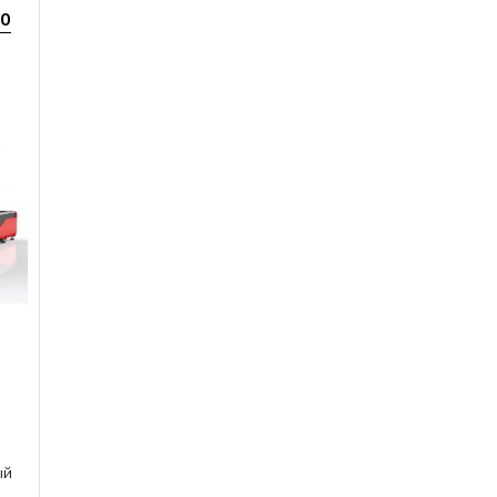
80
ый