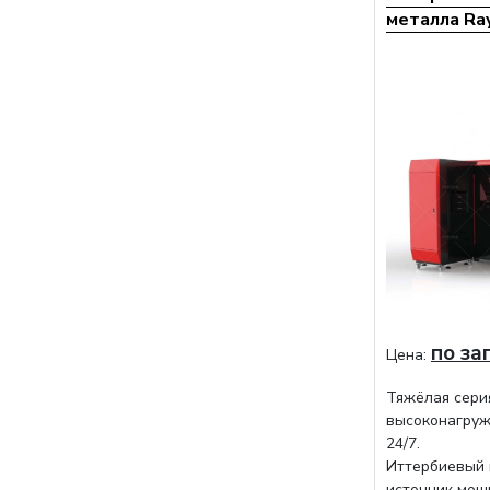
металла Ra
по за
Цена:
Тяжёлая сери
высоконагруж
24/7.
Иттербиевый 
источник мощ