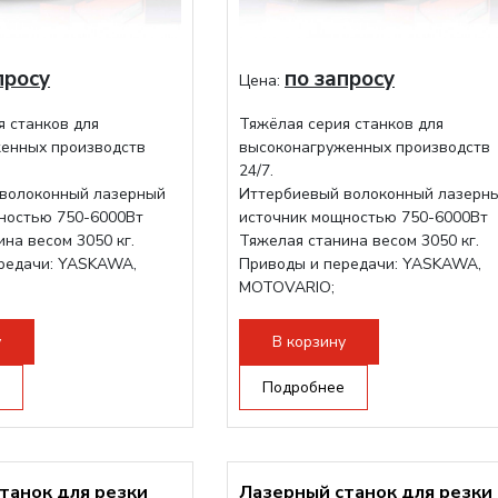
просу
по запросу
Цена:
я станков для
Тяжёлая серия станков для
енных производств
высоконагруженных производств
24/7.
волоконный лазерный
Иттербиевый волоконный лазерн
ностью 750-6000Вт
источник мощностью 750-6000Вт
на весом 3050 кг.
Тяжелая станина весом 3050 кг.
редачи: YASKAWA,
Приводы и передачи: YASKAWA,
MOTOVARIO;
ова RAYTOOLS/WSX;
Режущая голова RAYTOOLS/WSX;
у
В корзину
Подробнее
танок для резки
Лазерный станок для резки