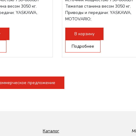
на весом 3050 кг.
Тяжелая станина весом 3050 кг.
редачи: YASKAWA,
Приводы и передачи: YASKAWA,
MOTOVARIO;
ова RAYTOOLS/WSX;
Режущая голова RAYTOOLS/WSX;
у
В корзину
Подробнее
коммерческое предложение
Каталог
М