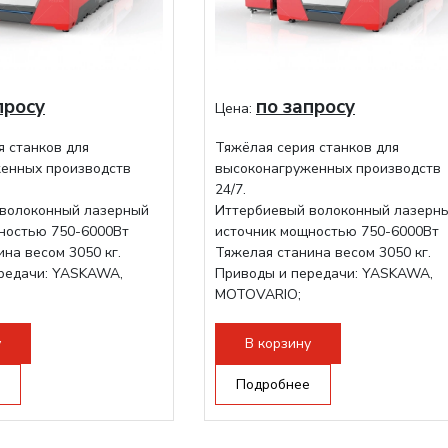
просу
по запросу
Цена:
я станков для
Тяжёлая серия станков для
енных производств
высоконагруженных производств
24/7.
волоконный лазерный
Иттербиевый волоконный лазерн
ностью 750-6000Вт
источник мощностью 750-6000Вт
на весом 3050 кг.
Тяжелая станина весом 3050 кг.
редачи: YASKAWA,
Приводы и передачи: YASKAWA,
MOTOVARIO;
ова RAYTOOLS/WSX;
Режущая голова RAYTOOLS/WSX;
у
В корзину
Подробнее