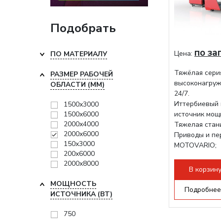
Подобрать
по за
Цена:
ПО МАТЕРИАЛУ
Тяжёлая сери
РАЗМЕР РАБОЧЕЙ
высоконагруж
ОБЛАСТИ (ММ)
24/7.
Иттербиевый 
1500х3000
1500х6000
источник мощ
2000х4000
Тяжелая стани
2000х6000
Приводы и пе
150х3000
MOTOVARIO;
200х6000
Режущая гол
2000х8000
В корзин
МОЩНОСТЬ
Подробнее
ИСТОЧНИКА (ВТ)
750