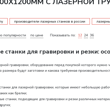
800Х1200ММ С ЛАЗЕРНОЙ ТР
пу
производители лазерных станков в россии
лазерны
по популярности
по цене
Показывать по:
12
24
36
 станки для гравировки и резки: ос
ерной гравировки, оборудование перед покупкой которого нужно ч
го размера будут заготовки и какова требуемая производительно
станки для лазерной гравировки, которые имеют небольшую раб
аких как брелки;
ые станки, подходящие для гравировки и резки различных материа
других;