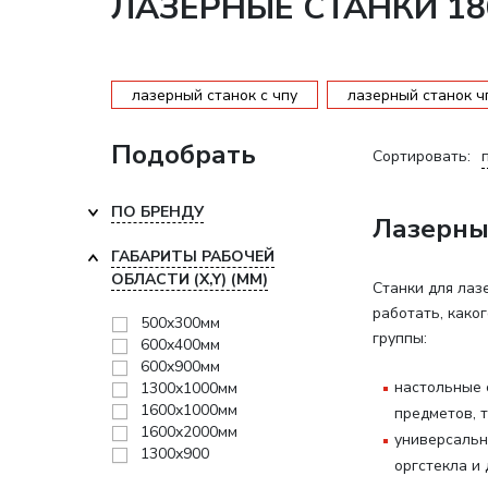
ЛАЗЕРНЫЕ СТАНКИ 1
лазерный станок с чпу
лазерный станок ч
Подобрать
Сортировать:
ПО БРЕНДУ
Лазерные
ГАБАРИТЫ РАБОЧЕЙ
ОБЛАСТИ (X,Y) (ММ)
Станки для лаз
работать, како
500x300мм
группы:
600x400мм
600x900мм
настольные 
1300x1000мм
1600x1000мм
предметов, т
1600x2000мм
универсальн
1300х900
оргстекла и 