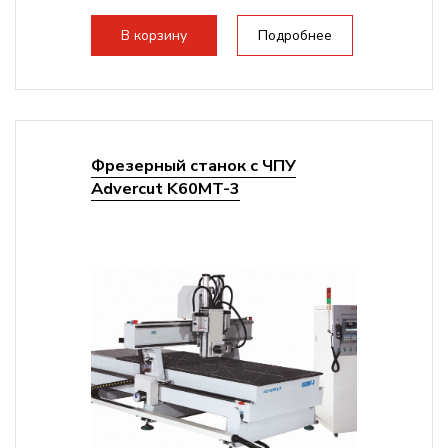
Структура рабочая поверхность,
стандартно:
Вакуумный стол
В корзину
Подробнее
Цанговый патрон:
ER32
Мощность шпинделя:
6000 Вт
Фрезерный станок с ЧПУ
Advercut K60MT-3