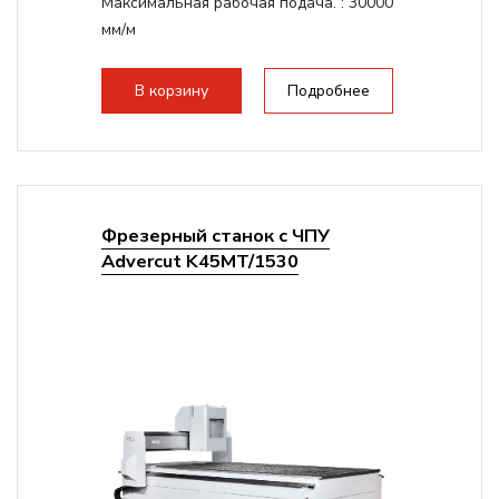
Максимальная рабочая подача. :
30000
мм/м
Структура рабочая поверхность,
стандартно:
Вакуумный стол
В корзину
Подробнее
Цанговый патрон:
ER32
Мощность шпинделя:
6000 Вт
Фрезерный станок с ЧПУ
Advercut K45MT/1530