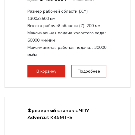
Размер рабочей области (Х,Y):
1300x2500 мм
Высота рабочей области (Z):
200 мм
Максимальная подача холостого хода.:
60000 мм/мин
Максимальная рабочая подача. :
30000
мм/м
Структура рабочая поверхность,
стандартно:
Вакуумный стол
В корзину
Подробнее
Цанговый патрон:
ER32
Мощность шпинделя:
6000 Вт
Фрезерный станок с ЧПУ
Advercut K45MT-S