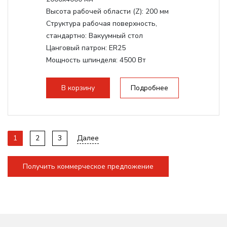
Высота рабочей области (Z):
200 мм
Структура рабочая поверхность,
стандартно:
Вакуумный стол
Цанговый патрон:
ER25
Мощность шпинделя:
4500 Вт
Мощность шпинделя,max:
9000 Вт
Мощность инвертора:
10500 Вт
В корзину
Подробнее
1
2
3
Далее
Получить коммерческое предложение