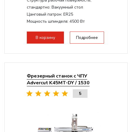
Структура рабочая поверхность,
стандартно:
Вакуумный стол
Цанговый патрон:
ER25
Мощность шпинделя:
4500 Вт
Мощность шпинделя,max:
9000 Вт
Мощность инвертора:
10500 Вт
В корзину
Подробнее
Фрезерный станок с ЧПУ
Advercut K45MT-DY / 1530
5