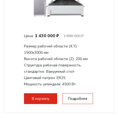
1 430 000 ₽
Цена:
1 890 000 ₽
Размер рабочей области (Х,Y):
1500x3000 мм
Высота рабочей области (Z):
200 мм
Структура рабочая поверхность,
стандартно:
Вакуумный стол
Цанговый патрон:
ER25
Мощность шпинделя:
4500 Вт
Мощность шпинделя,max:
9000 Вт
Мощность инвертора:
10500 Вт
В корзину
Подробнее