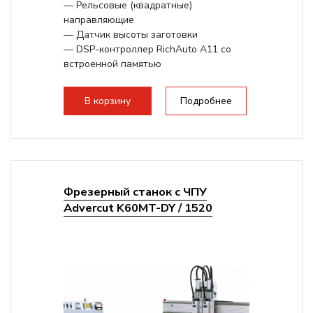
— Рельсовые (квадратные)
направляющие
— Датчик высоты заготовки
— DSP-контроллер RichAuto A11 со
встроенной памятью
Поворотное устройство —
опционально.
В корзину
Подробнее
Увеличение хода по...
Фрезерный станок с ЧПУ
Advercut K60MT-DY / 1520