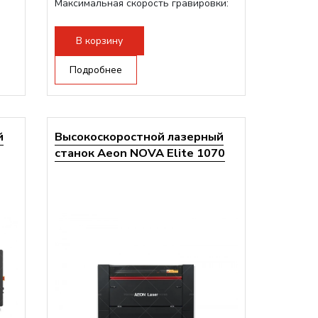
Максимальная скорость гравировки:
1200 мм/с RF 3500 мм/с
на
Подъем стола - шаговый...
В корзину
на
Подробнее
 -
й
Высокоскоростной лазерный
станок Aeon NOVA Elite 1070