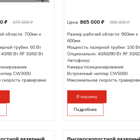
0 ₽
865 000 ₽
675 000 ₽
Цена:
900 000 ₽
й области: 700мм х
Размер рабочей области: 900мм х
600мм
ерной трубки: 60 Вт
Мощность лазерной трубки: 100 В
40/80 Вт RF 30/60 Вт
Опционально: 40/60/80 Вт RF 30/60
Автофокус
ионирования
Камера позиционирования
чиллер CW3000
Встроенный чиллер CW5000
 скорость гравировки:
Максимальная скорость гравировк
3500 мм/с
1200 мм/с RF 3500 мм/с
- шаговый...
Подъем стола -...
у
В корзину
Подробнее
ростной лазерный
Высокоскоростной лазерны