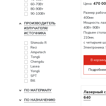
470 00
Цена:
60-70Вт
80-90Вт
Размер рабоче
90-100Вт
400мм
Мощность лаз
ПРОИЗВОДИТЕЛЬ
40Вт-90Вт
ИЗЛУЧАТЕЛЯ/
Подъем стола
ИСТОЧНИКА
210мм,
с четырьмя ш
Shimodo R
Reci
Электроника: 
Ampetech
Проводка: Hel
Tongli
Разборная кон
В корзин
Chengdu
Lasea
Подробнее
Yongli
SPT
Bill
ПО МАТЕРИАЛУ
Лазерный с
640
ПО НАЗНАЧЕНИЮ