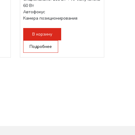
60 Вт
Автофокус
Камера позиционирования
и:
Встроенный чиллер CW5000
Максимальная скорость гравировки:
В корзину
2000 мм/с...
Подробнее