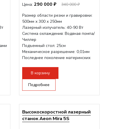
290 000 ₽
Цена:
340 000 ₽
Размер области резки и гравировки:
500мм х 300 х 250мм
Вт
Лазерный излучатель: 40-90 Вт
Система охлаждения: Водяная помпа/
Чиллер
рами
Подъемный стол: 25см
Механическое разрешение: 0,01мм
Последнее поколение материнских
плат Ruida
Разборная конструкция,...
В корзину
Подробнее
Высокоскоростной лазерный
станок Aeon Mira 5S