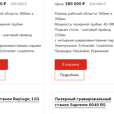
0 ₽
380 000 ₽
535 000 ₽
Цена:
430 000 ₽
й области: 600мм x
Размер рабочей области: 500мм х
300мм
ерной трубки:
Мощность лазерной трубки: 40-90
Подъем стола - шаговый привод:
 - шаговый привод:
210мм,
с четырьмя шариковинтовыми па
ариковинтовыми парами
Электроника: Schneider; Leadshine
Schneider; Leadshine
Проводка: Helukabel (Германия)
ukabel (Германия)
Разборная конструкция, для 70см...
струкция, для 70см...
у
В корзину
Подробнее
танок Raylogic 11G
Лазерный гравировальный
станок Supreme 6040 RS