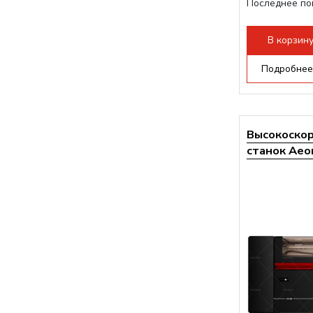
Последнее по
плат Ruida
Разборная конс
В корзин
Подробнее
Высокоско
станок Aeon