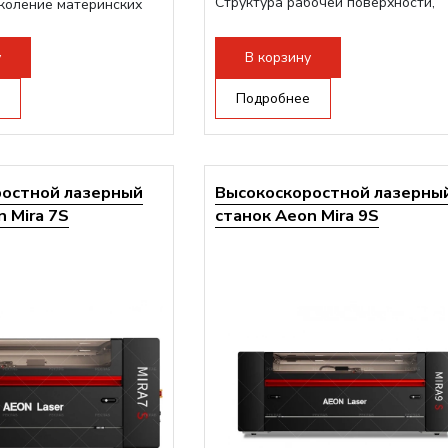
Структура рабочей поверхности,
коление материнских
стандартно:
Металлические соты 
трукция,...
каркасе
у
В корзину
Дисплей:
3.5" Цветной TFT LCD
Подъемный стол(ось Z):
Подробнее
Винтовой 
асинхронном моторе
Сквозной стол:
Верхнее отверстие
20мм, Нижнее отверстие - 200мм
ростной лазерный
Высокоскоростной лазерны
 Mira 7S
станок Aeon Mira 9S