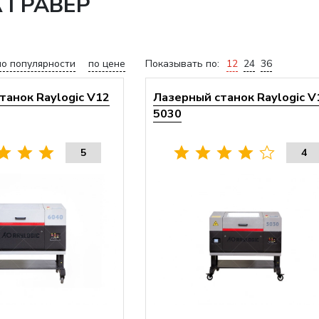
 ГРАВЕР
по популярности
по цене
Показывать по:
12
24
36
танок Raylogic V12
Лазерный станок Raylogic V
5030
5
4