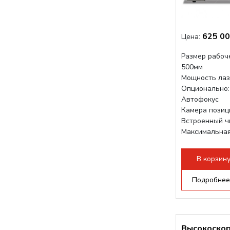
625 00
Цена:
Размер рабоче
500мм
Мощность лаз
Опционально: 
Автофокус
Камера позиц
Встроенный 
Максимальная
1200 мм/с RF 
Подъем стола 
В корзин
Подробнее
Высокоско