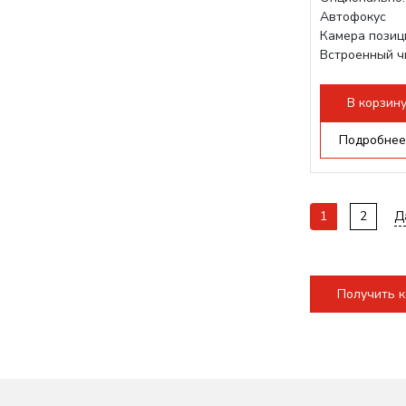
Автофокус
Камера позиц
Встроенный 
Максимальная
1200 мм/с
В корзин
Подъем стола
140мм,...
Подробнее
1
2
Д
Получить 