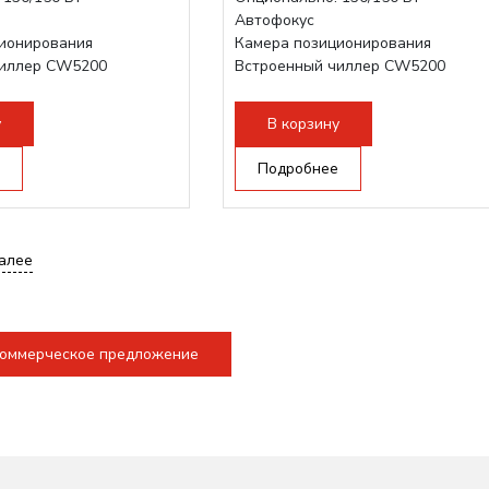
Автофокус
ионирования
Камера позиционирования
чиллер CW5200
Встроенный чиллер CW5200
 скорость гравировки:
Максимальная скорость гравировк
1200 мм/с
у
В корзину
 - шаговый привод:
Подъем стола - шаговый привод:
140мм,...
Подробнее
алее
коммерческое предложение