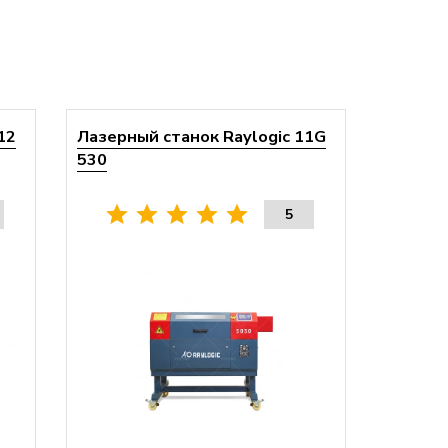
12
Лазерный станок Raylogic 11G
530
5