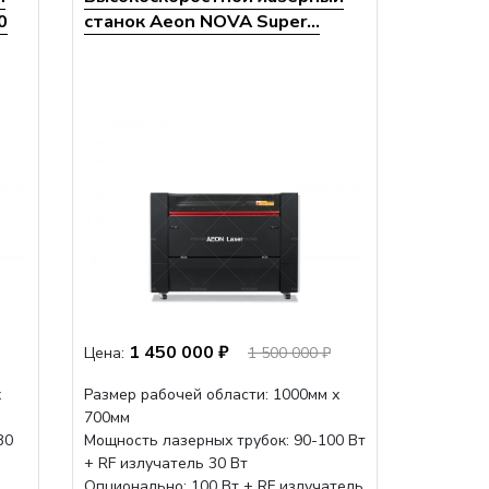
0
станок Aeon NOVA Super...
1 450 000 ₽
Цена:
1 500 000 ₽
х
Размер рабочей области: 1000мм х
700мм
30
Мощность лазерных трубок: 90-100 Вт
+ RF излучатель 30 Вт
Опционально: 100 Вт + RF излучатель