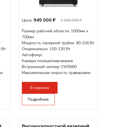
945 000 ₽
Цена:
1 100 000 ₽
Размер рабочей области: 1000мм х
700мм
т
Мощность лазерной трубки: 90-100 Вт
 Вт
Опционально: 100-130 Вт
Автофокус
Камера позиционирования
Встроенный чиллер CW5000
и:
Максимальная скорость гравировки:
1200 мм/с
Подъем стола - шаговый привод:
В корзину
140мм,
с...
Подробнее
й
Высокоскоростной лазерный