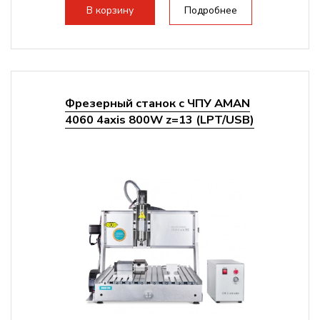
стандартно:
Т-слот
В корзину
Подробнее
Цанговый патрон:
ER11
Мощность шпинделя:
800 Вт
Фрезерный станок с ЧПУ AMAN
4060 4axis 800W z=13 (LPT/USB)