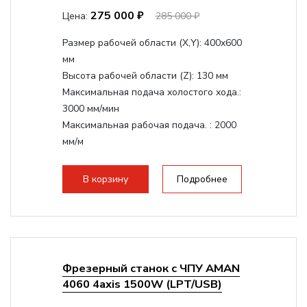
275 000 ₽
Цена:
285 000 ₽
Размер рабочей области (Х,Y):
400x600
мм
Высота рабочей области (Z):
130 мм
Максимальная подача холостого хода.:
3000 мм/мин
Максимальная рабочая подача. :
2000
мм/м
Структура рабочая поверхность,
стандартно:
Т-слот
В корзину
Подробнее
Цанговый патрон:
ER11
Мощность шпинделя:
800 Вт
Фрезерный станок с ЧПУ AMAN
4060 4axis 1500W (LPT/USB)