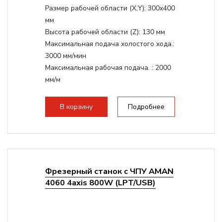
Размер рабочей области (Х,Y):
300x400
мм
Высота рабочей области (Z):
130 мм
Максимальная подача холостого хода.:
3000 мм/мин
Максимальная рабочая подача. :
2000
мм/м
Структура рабочая поверхность,
стандартно:
Т-слот
В корзину
Подробнее
Цанговый патрон:
ER11
Мощность шпинделя:
1500 Вт
Фрезерный станок с ЧПУ AMAN
4060 4axis 800W (LPT/USB)