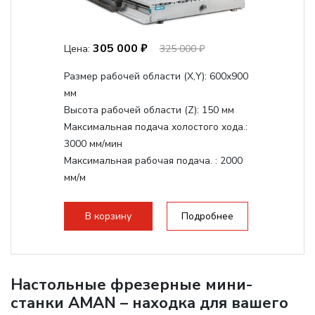
305 000 ₽
Цена:
325 000 ₽
Размер рабочей области (Х,Y):
600x900
мм
Высота рабочей области (Z):
150 мм
Максимальная подача холостого хода.:
3000 мм/мин
Максимальная рабочая подача. :
2000
мм/м
Структура рабочая поверхность,
стандартно:
Т-слот
В корзину
Подробнее
Цанговый патрон:
ER20
Мощность шпинделя:
2200 Вт
Настольные фрезерные мини-
станки AMAN – находка для вашего