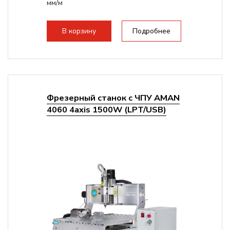
мм/м
Структура рабочая поверхность,
стандартно:
Т-слот
В корзину
Подробнее
Цанговый патрон:
ER11
Мощность шпинделя:
800 Вт
Фрезерный станок с ЧПУ AMAN
4060 4axis 1500W (LPT/USB)