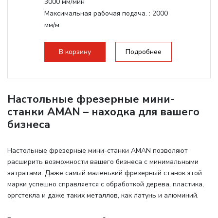
3000 мм/мин
Максимальная рабочая подача. :
2000
мм/м
Структура рабочая поверхность,
стандартно:
Т-слот
В корзину
Подробнее
Цанговый патрон:
ER20
Мощность шпинделя:
2200 Вт
Настольные фрезерные мини-
станки AMAN – находка для вашего
бизнеса
Настольные фрезерные мини-станки AMAN позволяют
расширить возможности вашего бизнеса с минимальными
затратами. Даже самый маленький фрезерный станок этой
марки успешно справляется с обработкой дерева, пластика,
оргстекла и даже таких металлов, как латунь и алюминий.