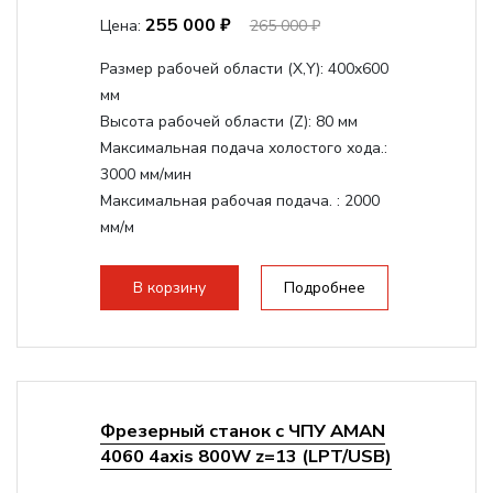
255 000 ₽
Цена:
265 000 ₽
Размер рабочей области (Х,Y):
400x600
мм
Высота рабочей области (Z):
80 мм
Максимальная подача холостого хода.:
3000 мм/мин
Максимальная рабочая подача. :
2000
мм/м
Структура рабочая поверхность,
стандартно:
Т-слот
В корзину
Подробнее
Цанговый патрон:
ER11
Мощность шпинделя:
800 Вт
Фрезерный станок с ЧПУ AMAN
4060 4axis 800W z=13 (LPT/USB)