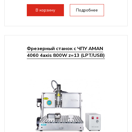
Структура рабочая поверхность,
стандартно:
Т-слот
В корзину
Подробнее
Цанговый патрон:
ER11
Мощность шпинделя:
800 Вт
Фрезерный станок с ЧПУ AMAN
4060 4axis 800W z=13 (LPT/USB)