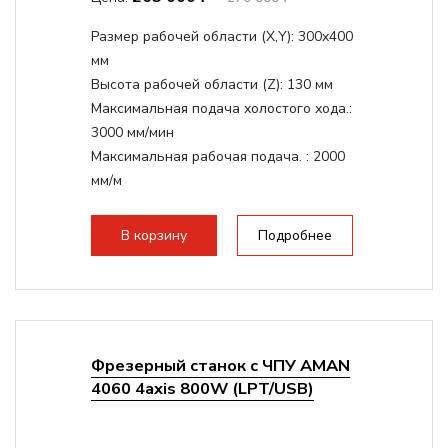
Размер рабочей области (Х,Y):
300x400
мм
Высота рабочей области (Z):
130 мм
Максимальная подача холостого хода.:
3000 мм/мин
Максимальная рабочая подача. :
2000
мм/м
Структура рабочая поверхность,
стандартно:
Т-слот
В корзину
Подробнее
Цанговый патрон:
ER11
Мощность шпинделя:
1500 Вт
Фрезерный станок с ЧПУ AMAN
4060 4axis 800W (LPT/USB)