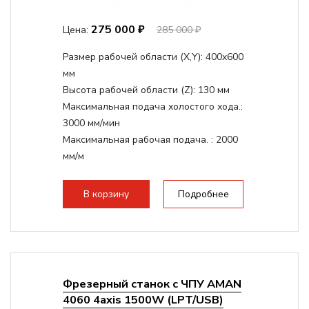
275 000 ₽
Цена:
285 000 ₽
Размер рабочей области (Х,Y):
400x600
мм
Высота рабочей области (Z):
130 мм
Максимальная подача холостого хода.:
3000 мм/мин
Максимальная рабочая подача. :
2000
мм/м
Структура рабочая поверхность,
стандартно:
Т-слот
В корзину
Подробнее
Цанговый патрон:
ER11
Мощность шпинделя:
800 Вт
Фрезерный станок с ЧПУ AMAN
4060 4axis 1500W (LPT/USB)