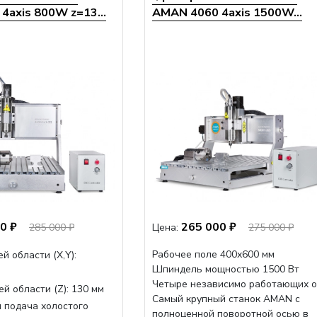
4axis 800W z=13...
AMAN 4060 4axis 1500W...
0 ₽
265 000 ₽
285 000 ₽
Цена:
275 000 ₽
Рабочее поле 400х600 мм
й области (Х,Y):
Шпиндель мощностью 1500 Вт
Четыре независимо работающих о
й области (Z):
130 мм
Самый крупный станок AMAN с
 подача холостого
полноценной поворотной осью в