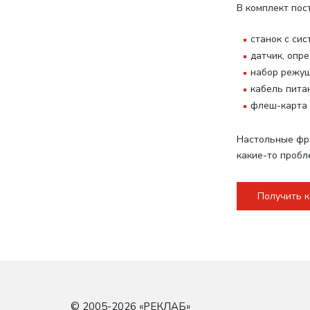
В комплект пос
станок с си
датчик, опр
набор режущ
кабель пита
флеш-карта 
Настольные фре
какие-то пробл
Получить 
© 2005-2026 «
РЕКЛАБ
»