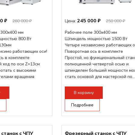
0 ₽
245 000 ₽
260 000 ₽
Цена:
250 000 ₽
 300х400 мм
Рабочее поле 300х400 мм
щностью 800 Вт
Шпиндель мощностью 1500 Вт
-130мм
Четыре независимо работающих о
исимо работающих оси!
Поворотная ось в комплекте
сь в комплекте
Простой, но функциональный стан
 ход по оси Z=13см
полноценной четвертой осью и
ботать с высокими
шпинделем большей мощности мо
 телами вращения
стать основой для мастерской по...
уса. Шпиндель...
у
В корзину
Подробнее
станок с ЧПУ
Фрезерный станок с ЧПУ