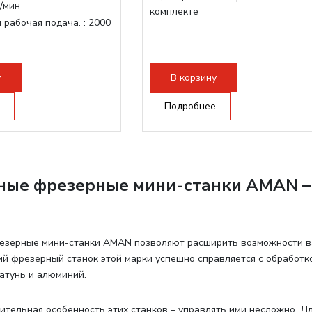
/мин
комплекте
 рабочая подача. :
2000
очая поверхность,
-слот
у
В корзину
рон:
ER11
инделя:
800 Вт
Подробнее
ные фрезерные мини-станки AMAN –
езерные мини-станки AMAN позволяют расширить возможности в
й фрезерный станок этой марки успешно справляется с обработкой
латунь и алюминий.
ительная особенность этих станков – управлять ими несложно. Дл