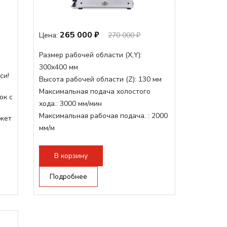
265 000 ₽
Цена:
270 000 ₽
Размер рабочей области (Х,Y):
300x400 мм
си!
Высота рабочей области (Z):
130 мм
Максимальная подача холостого
ок с
хода.:
3000 мм/мин
Максимальная рабочая подача. :
2000
жет
мм/м
Структура рабочая поверхность,
стандартно:
Т-слот
В корзину
Цанговый патрон:
ER11
Мощность шпинделя:
Подробнее
1500 Вт