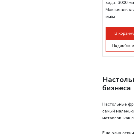
хода.:
3000 мм
Максимальная
мм/м
Структура раб
стандартно:
Т
В корзин
Цанговый пат
Мощность шп
Подробнее
Настоль
бизнеса
Настольные фр
самый маленьки
металлов, как 
Еще одна отлич