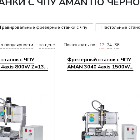
НКИ С ЧПУ AMAN ПО ЧЕРНО
Гравировальные фрезерные станки с чпу
Настольные станк
по популярности
по цене
Показывать по:
12
24
36
станок с ЧПУ
Фрезерный станок с ЧПУ
4axis 800W Z=13...
AMAN 3040 4axis 1500W...