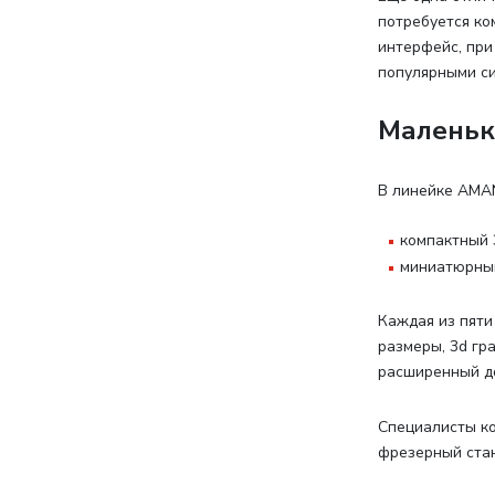
потребуется ко
интерфейс, при
популярными си
Маленьк
В линейке AMA
компактный 3
миниатюрный
Каждая из пяти
размеры, 3d г
расширенный до
Специалисты ко
фрезерный стан