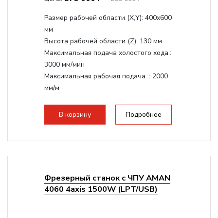
Размер рабочей области (Х,Y):
400x600
мм
Высота рабочей области (Z):
130 мм
Максимальная подача холостого хода.:
3000 мм/мин
Максимальная рабочая подача. :
2000
мм/м
Структура рабочая поверхность,
стандартно:
Т-слот
В корзину
Подробнее
Цанговый патрон:
ER11
Мощность шпинделя:
800 Вт
Фрезерный станок с ЧПУ AMAN
4060 4axis 1500W (LPT/USB)